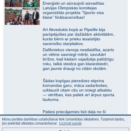
Enerģiski un aizraujoši aizvadītas
Latvijas Olimpiskās komitejas
organizētās projekta “Sporto visa
klase” finālsacensības!
Arī Akvedukts kopā ar Pipelife bija
parūpējušies par dažādām aktivitātēm,
kurās bērni ar prieku iesaistījās
sacensību starplaikos.
Dalībniekus vienoja neatlaidība, azarts
un vēlme sasniegt mērķi, savukārt
brīžos, kad kādam vajadzēja palīdzīgu
roku, talkā steidza gan klasesbiedri,
gan jaunie draugi no citām skolām.
Šādas kopīgas pieredzes stiprina
komandas garu, māca sadarboties,
uzklausīt citam citu un sniegt atbalstu
— vērtības, kas paliek arī ārpus sporta
laukuma.
Patiesi priecājamies būt daļa no šī
iedvesmojošā projekta!
Mūsu portāla darbības uzlabošanai tiek izmantotas sīkdatnes. Turpinot darbu,
jūs piekrītat sīkdatņu izmantošanai.
Uzzināt vairāk