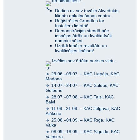
Kā piedalīties?
Dodies uz sev tuvāko Akvedukts
klientu apkalpošanas centru.
Reģistrējies Grundfos for
Installers lietotnē.
Demonstrācijas stendā pēc
iespējas ātrāk un kvalitatīvāk
nomaini sūkni.
Uzrādi labāko rezultātu un
kvalificējies finālam!
Izvēlies sev ērtāko norises vietu:
🔹 29.06.–09.07. – KAC Liepāja, KAC
Madona
🔹 14.07.–24.07. – KAC Saldus, KAC
Gulbene
🔹 28.07.–07.08. – KAC Talsi, KAC
Balvi
🔹 11.08.–21.08. – KAC Jelgava, KAC
Alūksne
🔹 25.08.–04.09. – KAC Rīga, KAC
Valka
🔹 08.09.–18.09. – KAC Sigulda, KAC
Valmiera