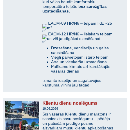
kuri vēlas baudīt komfortablu
temperatūru telpās
bez sarežģītas
uzstādīšanas.
EACM-09 HR/N6
– telpām līdz ~25
m²
EACM-12 HR/N6
– lielākām telpām
un vēl jaudīgākai dzesēšanai
Dzesēšana, ventilācija un gaisa
sausināšana
Viegli pārvietojami starp telpām
Ātra un vienkārša uzstādīšana
Patīkams klimats arī karstākajās
vasaras dienās
Izmanto iespēju un sagatavojies
karstuma vilnim jau tagad!
Klientu dienu noslēgums
19.06.2026
Šīs vasaras Klientu dienu maratons ir
sasniedzis savu noslēgumu – pēdējo
un patiešām jaudīgo posmu
aizvadījām mūsu klientu apkalpošanas