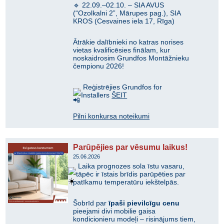
🔹 22.09.–02.10. – SIA AVUS
(“Ozolkalni 2”, Mārupes pag.), SIA
KROS (Cesvaines iela 17, Rīga)
Ātrākie dalībnieki no katras norises
vietas kvalificēsies finālam, kur
noskaidrosim Grundfos Montāžnieku
čempionu 2026!
Reģistrējies Grundfos for
Installers
ŠEIT
Pilni konkursa noteikumi
Parūpējies par vēsumu laikus!
25.06.2026
Laika prognozes sola īstu vasaru,
tāpēc ir īstais brīdis parūpēties par
patīkamu temperatūru iekštelpās.
Šobrīd par
īpaši pievilcīgu cenu
pieejami divi mobilie gaisa
kondicionieru modeļi – risinājums tiem,