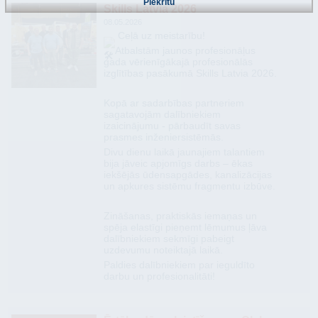
Piekrītu
Skills Latvia 2026
08.05.2026
Ceļā uz meistarību!
​Atbalstām jaunos profesionāļus
gada vērienīgākajā profesionālās
izglītības pasākumā Skills Latvia 2026.
​Kopā ar sadarbības partneriem
sagatavojām dalībniekiem
izaicinājumu - pārbaudīt savas
prasmes inženiersistēmās.
Divu dienu laikā jaunajiem talantiem
bija jāveic apjomīgs darbs – ēkas
iekšējās ūdensapgādes, kanalizācijas
un apkures sistēmu fragmentu izbūve.
​Zināšanas, praktiskās iemaņas un
spēja elastīgi pieņemt lēmumus ļāva
dalībniekiem sekmīgi pabeigt
uzdevumu noteiktajā laikā.
​Paldies dalībniekiem par ieguldīto
darbu un profesionalitāti!