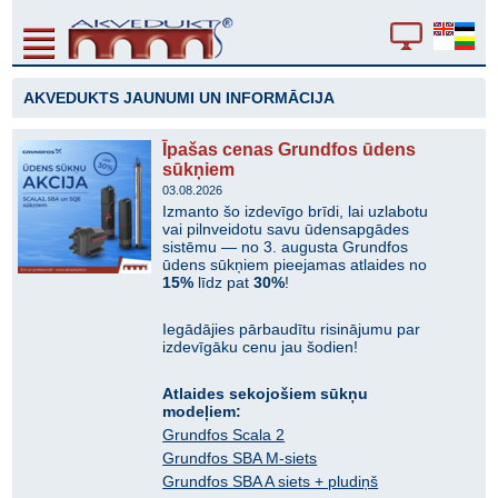
AKVEDUKTS JAUNUMI UN INFORMĀCIJA
Īpašas cenas Grundfos ūdens
sūkņiem
03.08.2026
Izmanto šo izdevīgo brīdi, lai uzlabotu
vai pilnveidotu savu ūdensapgādes
sistēmu — no 3. augusta Grundfos
ūdens sūkņiem pieejamas atlaides no
15%
līdz pat
30%
!
Iegādājies pārbaudītu risinājumu par
izdevīgāku cenu jau šodien!
Atlaides sekojošiem sūkņu
modeļiem:
Grundfos Scala 2
Grundfos SBA M-siets
Grundfos SBA A siets + pludiņš