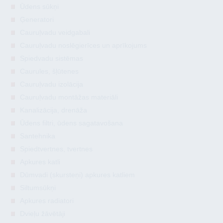
Ūdens sūkņi
Ģeneratori
Cauruļvadu veidgabali
Cauruļvadu noslēgierīces un aprīkojums
Spiedvadu sistēmas
Caurules, šļūtenes
Cauruļvadu izolācija
Cauruļvadu montāžas materiāli
Kanalizācija, drenāža
Ūdens filtri, ūdens sagatavošana
Santehnika
Spiedtvertnes, tvertnes
Apkures katli
Dūmvadi (skursteņi) apkures katliem
Siltumsūkņi
Apkures radiatori
Dvieļu žāvētāji