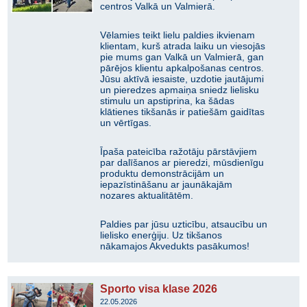
centros Valkā un Valmierā.
​Vēlamies teikt lielu paldies ikvienam
klientam, kurš atrada laiku un viesojās
pie mums gan Valkā un Valmierā, gan
pārējos klientu apkalpošanas centros.
Jūsu aktīvā iesaiste, uzdotie jautājumi
un pieredzes apmaiņa sniedz lielisku
stimulu un apstiprina, ka šādas
klātienes tikšanās ir patiešām gaidītas
un vērtīgas.
Īpaša pateicība ražotāju pārstāvjiem
par dalīšanos ar pieredzi, mūsdienīgu
produktu demonstrācijām un
iepazīstināšanu ar jaunākajām
nozares aktualitātēm.
Paldies par jūsu uzticību, atsaucību un
lielisko enerģiju. Uz tikšanos
nākamajos Akvedukts pasākumos!
Sporto visa klase 2026
22.05.2026