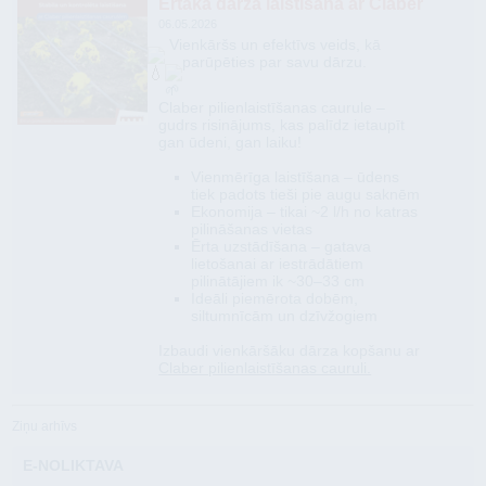
Ērtāka dārza laistīšana ar Claber
06.05.2026
Vienkāršs un efektīvs veids, kā
parūpēties par savu dārzu.
Claber pilienlaistīšanas caurule –
gudrs risinājums, kas palīdz ietaupīt
gan ūdeni, gan laiku!
Vienmērīga laistīšana – ūdens
tiek padots tieši pie augu saknēm
Ekonomija – tikai ~2 l/h no katras
pilināšanas vietas
Ērta uzstādīšana – gatava
lietošanai ar iestrādātiem
pilinātājiem ik ~30–33 cm
Ideāli piemērota dobēm,
siltumnīcām un dzīvžogiem
Izbaudi vienkāršāku dārza kopšanu ar
Claber pilienlaistīšanas cauruli.
Ziņu arhīvs
E-NOLIKTAVA