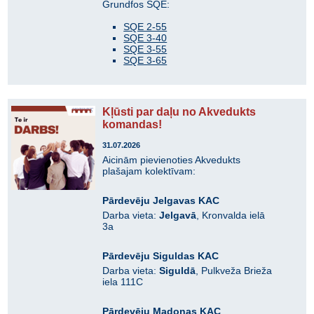
Grundfos SQE:
SQE 2-55
SQE 3-40
SQE 3-55
SQE 3-65
Kļūsti par daļu no Akvedukts
komandas!
31.07.2026
Aicinām pievienoties Akvedukts
plašajam kolektīvam:
Pārdevēju Jelgavas KAC
Darba vieta:
Jelgavā
, Kronvalda ielā
3a
Pārdevēju Siguldas KAC
Darba vieta:
Siguldā
, Pulkveža Brieža
iela 111C
Pārdevēju Madonas KAC