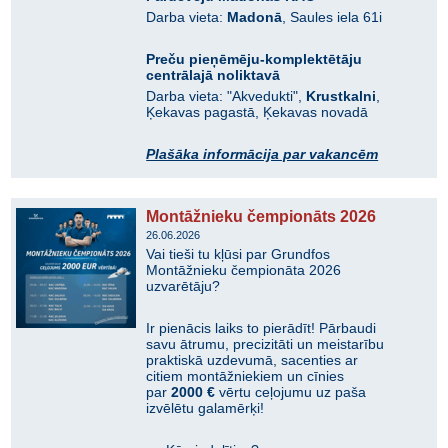
Darba vieta:
Madonā
, Saules iela 61i
Preču pieņēmēju-komplektētāju
centrālajā noliktavā
Darba vieta: "Akvedukti",
Krustkalni
,
Ķekavas pagastā, Ķekavas novadā
Plašāka informācija par vakancēm
Montāžnieku čempionāts 2026
26.06.2026
Vai tieši tu kļūsi par Grundfos
Montāžnieku čempionāta 2026
uzvarētāju?
Ir pienācis laiks to pierādīt! Pārbaudi
savu ātrumu, precizitāti un meistarību
praktiskā uzdevumā, sacenties ar
citiem montāžniekiem un cīnies
par
2000 €
vērtu ceļojumu uz paša
izvēlētu galamērķi!