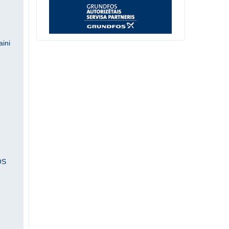
aini
OS