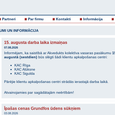
Partneri
Par firmu
Kontakti
Informācija
UMI UN INFORMĀCIJA
15. augusta darba laika izmaiņas
07.08.2026
Informējam, ka saistībā ar Akvedukts kolektīva vasaras pasākumu
1
augustā (sestdien)
būs slēgti šādi klientu apkalpošanas centri:
KAC Rīga
KAC Alūksne
KAC Sigulda
Pārējie klientu apkalpošanas centri strādās ierastajā darba laikā.
Atvainojamies par sagādātajām neērtībām!
Īpašas cenas Grundfos ūdens sūkņiem
03.08.2026