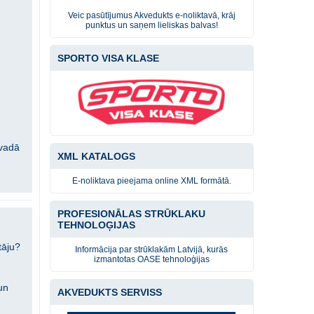
Veic pasūtījumus Akvedukts e-noliktavā, krāj
punktus un saņem lieliskas balvas!
SPORTO VISA KLASE
ovadā
XML KATALOGS
E-noliktava pieejama online XML formātā.
PROFESIONĀLAS STRŪKLAKU
TEHNOLOĢIJAS
tāju?
Informācija par strūklakām Latvijā, kurās
izmantotas OASE tehnoloģijas
un
AKVEDUKTS SERVISS