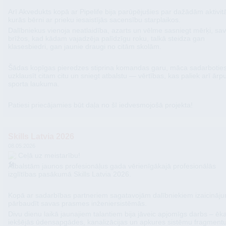
Arī Akvedukts kopā ar Pipelife bija parūpējušies par dažādām aktivit
kurās bērni ar prieku iesaistījās sacensību starplaikos.
Dalībniekus vienoja neatlaidība, azarts un vēlme sasniegt mērķi, sa
brīžos, kad kādam vajadzēja palīdzīgu roku, talkā steidza gan
klasesbiedri, gan jaunie draugi no citām skolām.
Šādas kopīgas pieredzes stiprina komandas garu, māca sadarboties
uzklausīt citam citu un sniegt atbalstu — vērtības, kas paliek arī ārp
sporta laukuma.
Patiesi priecājamies būt daļa no šī iedvesmojošā projekta!
Skills Latvia 2026
08.05.2026
Ceļā uz meistarību!
​Atbalstām jaunos profesionāļus gada vērienīgākajā profesionālās
izglītības pasākumā Skills Latvia 2026.
​Kopā ar sadarbības partneriem sagatavojām dalībniekiem izaicināju
pārbaudīt savas prasmes inženiersistēmās.
Divu dienu laikā jaunajiem talantiem bija jāveic apjomīgs darbs – ēk
iekšējās ūdensapgādes, kanalizācijas un apkures sistēmu fragment