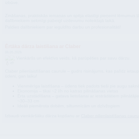
izbūve.
​Zināšanas, praktiskās iemaņas un spēja elastīgi pieņemt lēmumus ļ
dalībniekiem sekmīgi pabeigt uzdevumu noteiktajā laikā.
​Paldies dalībniekiem par ieguldīto darbu un profesionalitāti!
Ērtāka dārza laistīšana ar Claber
06.05.2026
Vienkāršs un efektīvs veids, kā parūpēties par savu dārzu.
Claber pilienlaistīšanas caurule – gudrs risinājums, kas palīdz ietaup
ūdeni, gan laiku!
Vienmērīga laistīšana – ūdens tiek padots tieši pie augu sak
Ekonomija – tikai ~2 l/h no katras pilināšanas vietas
Ērta uzstādīšana – gatava lietošanai ar iestrādātiem pilinātāji
~30–33 cm
Ideāli piemērota dobēm, siltumnīcām un dzīvžogiem
Izbaudi vienkāršāku dārza kopšanu ar
Claber pilienlaistīšanas caurul