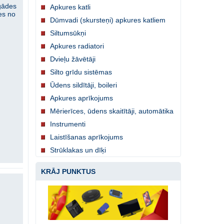
pgādes
Apkures katli
es no
Dūmvadi (skursteņi) apkures katliem
Siltumsūkņi
Apkures radiatori
Dvieļu žāvētāji
Silto grīdu sistēmas
Ūdens sildītāji, boileri
Apkures aprīkojums
Mērierīces, ūdens skaitītāji, automātika
Instrumenti
Laistīšanas aprīkojums
Strūklakas un dīķi
KRĀJ PUNKTUS