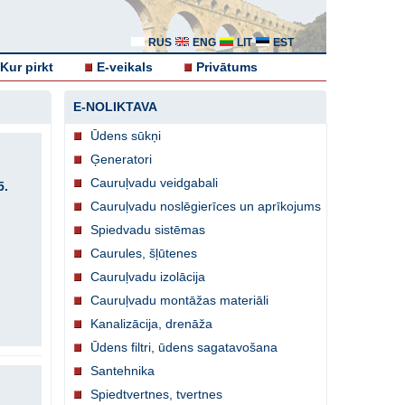
RUS
ENG
LIT
EST
Kur pirkt
E-veikals
Privātums
E-NOLIKTAVA
Ūdens sūkņi
Ģeneratori
Cauruļvadu veidgabali
5.
Cauruļvadu noslēgierīces un aprīkojums
Spiedvadu sistēmas
Caurules, šļūtenes
Cauruļvadu izolācija
Cauruļvadu montāžas materiāli
Kanalizācija, drenāža
Ūdens filtri, ūdens sagatavošana
Santehnika
Spiedtvertnes, tvertnes