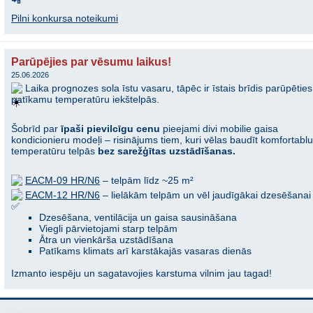
Pilni konkursa noteikumi
Parūpējies par vēsumu laikus!
25.06.2026
Laika prognozes sola īstu vasaru, tāpēc ir īstais brīdis parūpēties
patīkamu temperatūru iekštelpās.
Šobrīd par
īpaši pievilcīgu cenu
pieejami divi mobilie gaisa
kondicionieru modeļi – risinājums tiem, kuri vēlas baudīt komfortabl
temperatūru telpās
bez sarežģītas uzstādīšanas.
EACM-09 HR/N6
– telpām līdz ~25 m²
EACM-12 HR/N6
– lielākām telpām un vēl jaudīgākai dzesēšanai
Dzesēšana, ventilācija un gaisa sausināšana
Viegli pārvietojami starp telpām
Ātra un vienkārša uzstādīšana
Patīkams klimats arī karstākajās vasaras dienās
Izmanto iespēju un sagatavojies karstuma vilnim jau tagad!