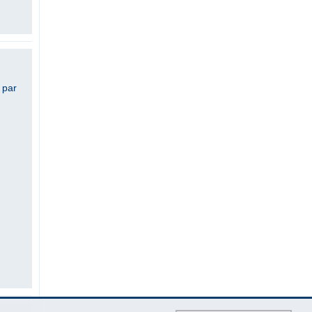
 par
u