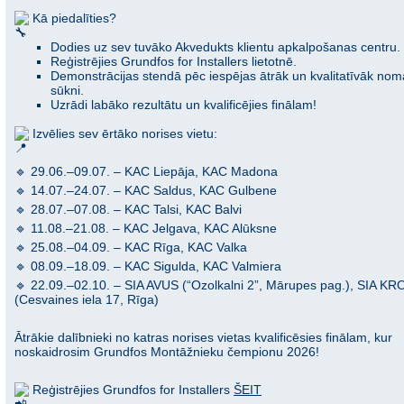
Kā piedalīties?
Dodies uz sev tuvāko Akvedukts klientu apkalpošanas centru.
Reģistrējies Grundfos for Installers lietotnē.
Demonstrācijas stendā pēc iespējas ātrāk un kvalitatīvāk nom
sūkni.
Uzrādi labāko rezultātu un kvalificējies finālam!
Izvēlies sev ērtāko norises vietu:
🔹 29.06.–09.07. – KAC Liepāja, KAC Madona
🔹 14.07.–24.07. – KAC Saldus, KAC Gulbene
🔹 28.07.–07.08. – KAC Talsi, KAC Balvi
🔹 11.08.–21.08. – KAC Jelgava, KAC Alūksne
🔹 25.08.–04.09. – KAC Rīga, KAC Valka
🔹 08.09.–18.09. – KAC Sigulda, KAC Valmiera
🔹 22.09.–02.10. – SIA AVUS (“Ozolkalni 2”, Mārupes pag.), SIA KR
(Cesvaines iela 17, Rīga)
Ātrākie dalībnieki no katras norises vietas kvalificēsies finālam, kur
noskaidrosim Grundfos Montāžnieku čempionu 2026!
Reģistrējies Grundfos for Installers
ŠEIT