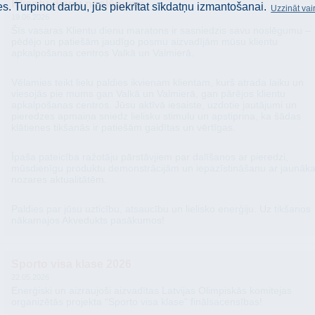
Klientu dienu noslēgums
. Turpinot darbu, jūs piekrītat sīkdatņu izmantošanai.
Uzzināt vai
19.06.2026
Šīs vasaras Klientu dienu maratons ir sasniedzis savu noslēgumu –
pēdējo un patiešām jaudīgo posmu aizvadījām mūsu klientu
apkalpošanas centros Valkā un Valmierā.
​Vēlamies teikt lielu paldies ikvienam klientam, kurš atrada laiku un
viesojās pie mums gan Valkā un Valmierā, gan pārējos klientu
apkalpošanas centros. Jūsu aktīvā iesaiste, uzdotie jautājumi un
pieredzes apmaiņa sniedz lielisku stimulu un apstiprina, ka šādas
klātienes tikšanās ir patiešām gaidītas un vērtīgas.
Īpaša pateicība ražotāju pārstāvjiem par dalīšanos ar pieredzi,
mūsdienīgu produktu demonstrācijām un iepazīstināšanu ar jaunāk
nozares aktualitātēm.
Paldies par jūsu uzticību, atsaucību un lielisko enerģiju. Uz tikšanos
nākamajos Akvedukts pasākumos!
Sporto visa klase 2026
22.05.2026
Enerģiski un aizraujoši aizvadītas Latvijas Olimpiskās komitejas
organizētās projekta “Sporto visa klase” finālsacensības!