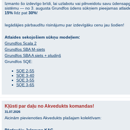
Izmanto šo izdevīgo brīdi, lai uzlabotu vai pilnveidotu savu ūdensa
sistēmu — no 3. augusta Grundfos ūdens sūkņiem pieejamas atlaid
15%
līdz pat
30%
!
Iegādājies pārbaudītu risinājumu par izdevīgāku cenu jau šodien!
Atlaides sekojošiem sūkņu modeļiem:
Grundfos Scala 2
Grundfos SBA M-siets
Grundfos SBA A siets + pludiņš
Grundfos SQE:
SQE 2-55
SQE 3-40
SQE 3-55
SQE 3-65
Kļūsti par daļu no Akvedukts komandas!
31.07.2026
Aicinām pievienoties Akvedukts plašajam kolektīvam: