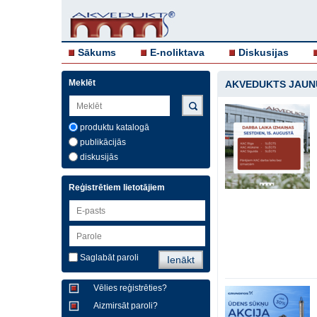
Sākums
E-noliktava
Diskusijas
Meklēt
AKVEDUKTS JAUN
produktu katalogā
publikācijās
diskusijās
Reģistrētiem lietotājiem
Saglabāt paroli
Vēlies reģistrēties?
Aizmirsāt paroli?