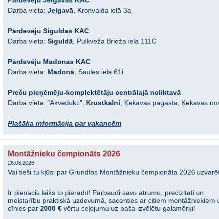
Pārdevēju Jelgavas KAC
Darba vieta:
Jelgavā
, Kronvalda ielā 3a
Pārdevēju Siguldas KAC
Darba vieta:
Siguldā
, Pulkveža Brieža iela 111C
Pārdevēju Madonas KAC
Darba vieta:
Madonā
, Saules iela 61i
Preču pieņēmēju-komplektētāju centrālajā noliktavā
Darba vieta: "Akvedukti",
Krustkalni
, Ķekavas pagastā, Ķekavas n
Plašāka informācija par vakancēm
Montāžnieku čempionāts 2026
26.06.2026
Vai tieši tu kļūsi par Grundfos Montāžnieku čempionāta 2026 uzvarē
Ir pienācis laiks to pierādīt! Pārbaudi savu ātrumu, precizitāti un
meistarību praktiskā uzdevumā, sacenties ar citiem montāžniekiem 
cīnies par
2000 €
vērtu ceļojumu uz paša izvēlētu galamērķi!