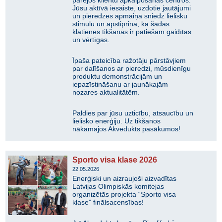
pārējos klientu apkalpošanas centros.
Jūsu aktīvā iesaiste, uzdotie jautājumi
un pieredzes apmaiņa sniedz lielisku
stimulu un apstiprina, ka šādas
klātienes tikšanās ir patiešām gaidītas
un vērtīgas.
Īpaša pateicība ražotāju pārstāvjiem
par dalīšanos ar pieredzi, mūsdienīgu
produktu demonstrācijām un
iepazīstināšanu ar jaunākajām
nozares aktualitātēm.
Paldies par jūsu uzticību, atsaucību un
lielisko enerģiju. Uz tikšanos
nākamajos Akvedukts pasākumos!
Sporto visa klase 2026
22.05.2026
Enerģiski un aizraujoši aizvadītas
Latvijas Olimpiskās komitejas
organizētās projekta “Sporto visa
klase” finālsacensības!