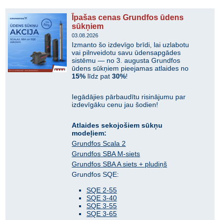
Īpašas cenas Grundfos ūdens
sūkņiem
03.08.2026
Izmanto šo izdevīgo brīdi, lai uzlabotu
vai pilnveidotu savu ūdensapgādes
sistēmu — no 3. augusta Grundfos
ūdens sūkņiem pieejamas atlaides no
15%
līdz pat
30%
!
Iegādājies pārbaudītu risinājumu par
izdevīgāku cenu jau šodien!
Atlaides sekojošiem sūkņu
modeļiem:
Grundfos Scala 2
Grundfos SBA M-siets
Grundfos SBA A siets + pludiņš
Grundfos SQE:
SQE 2-55
SQE 3-40
SQE 3-55
SQE 3-65