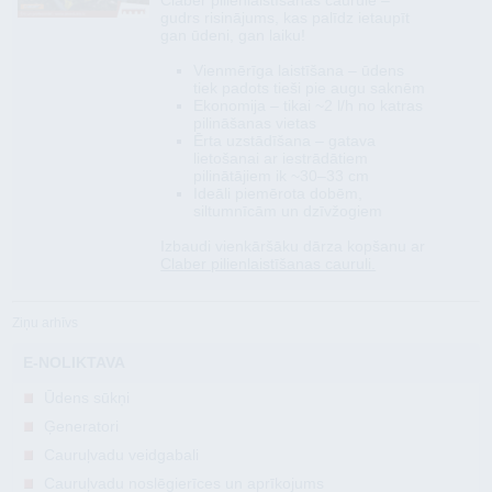
Claber pilienlaistīšanas caurule –
gudrs risinājums, kas palīdz ietaupīt
gan ūdeni, gan laiku!
Vienmērīga laistīšana – ūdens
tiek padots tieši pie augu saknēm
Ekonomija – tikai ~2 l/h no katras
pilināšanas vietas
Ērta uzstādīšana – gatava
lietošanai ar iestrādātiem
pilinātājiem ik ~30–33 cm
Ideāli piemērota dobēm,
siltumnīcām un dzīvžogiem
Izbaudi vienkāršāku dārza kopšanu ar
Claber pilienlaistīšanas cauruli.
Ziņu arhīvs
E-NOLIKTAVA
Ūdens sūkņi
Ģeneratori
Cauruļvadu veidgabali
Cauruļvadu noslēgierīces un aprīkojums