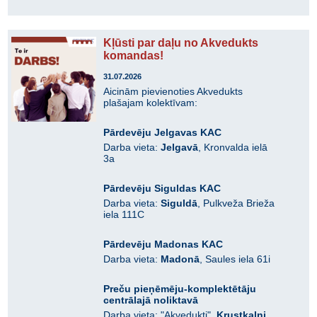
Kļūsti par daļu no Akvedukts
komandas!
31.07.2026
Aicinām pievienoties Akvedukts
plašajam kolektīvam:
Pārdevēju Jelgavas KAC
Darba vieta:
Jelgavā
, Kronvalda ielā
3a
Pārdevēju Siguldas KAC
Darba vieta:
Siguldā
, Pulkveža Brieža
iela 111C
Pārdevēju Madonas KAC
Darba vieta:
Madonā
, Saules iela 61i
Preču pieņēmēju-komplektētāju
centrālajā noliktavā
Darba vieta: "Akvedukti",
Krustkalni
,