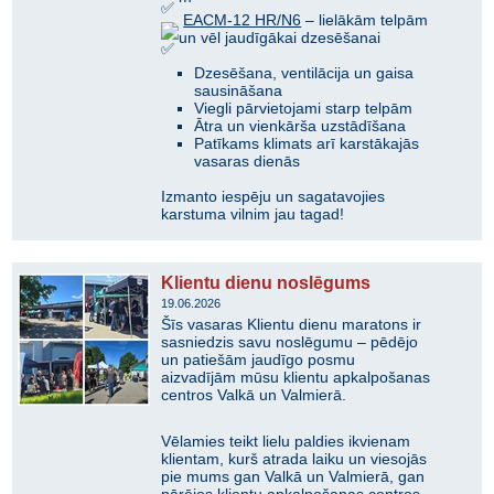
EACM-12 HR/N6
– lielākām telpām
un vēl jaudīgākai dzesēšanai
Dzesēšana, ventilācija un gaisa
sausināšana
Viegli pārvietojami starp telpām
Ātra un vienkārša uzstādīšana
Patīkams klimats arī karstākajās
vasaras dienās
Izmanto iespēju un sagatavojies
karstuma vilnim jau tagad!
Klientu dienu noslēgums
19.06.2026
Šīs vasaras Klientu dienu maratons ir
sasniedzis savu noslēgumu – pēdējo
un patiešām jaudīgo posmu
aizvadījām mūsu klientu apkalpošanas
centros Valkā un Valmierā.
​Vēlamies teikt lielu paldies ikvienam
klientam, kurš atrada laiku un viesojās
pie mums gan Valkā un Valmierā, gan