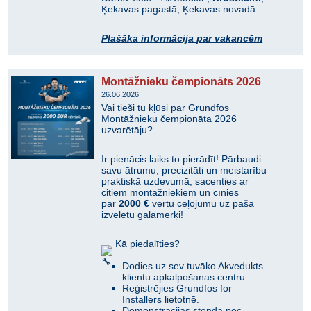
Ķekavas pagastā, Ķekavas novadā
Plašāka informācija par vakancēm
Montāžnieku čempionāts 2026
26.06.2026
Vai tieši tu kļūsi par Grundfos
Montāžnieku čempionāta 2026
uzvarētāju?
Ir pienācis laiks to pierādīt! Pārbaudi
savu ātrumu, precizitāti un meistarību
praktiskā uzdevumā, sacenties ar
citiem montāžniekiem un cīnies
par
2000 €
vērtu ceļojumu uz paša
izvēlētu galamērķi!
Kā piedalīties?
Dodies uz sev tuvāko Akvedukts
klientu apkalpošanas centru.
Reģistrējies Grundfos for
Installers lietotnē.
Demonstrācijas stendā pēc