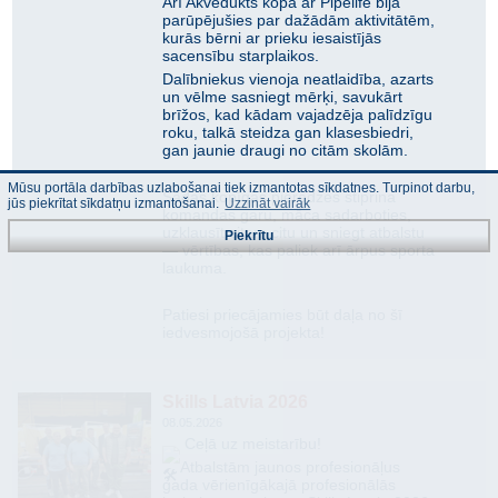
Arī Akvedukts kopā ar Pipelife bija
parūpējušies par dažādām aktivitātēm,
kurās bērni ar prieku iesaistījās
sacensību starplaikos.
Dalībniekus vienoja neatlaidība, azarts
un vēlme sasniegt mērķi, savukārt
brīžos, kad kādam vajadzēja palīdzīgu
roku, talkā steidza gan klasesbiedri,
gan jaunie draugi no citām skolām.
Mūsu portāla darbības uzlabošanai tiek izmantotas sīkdatnes. Turpinot darbu,
Šādas kopīgas pieredzes stiprina
jūs piekrītat sīkdatņu izmantošanai.
Uzzināt vairāk
komandas garu, māca sadarboties,
uzklausīt citam citu un sniegt atbalstu
Piekrītu
— vērtības, kas paliek arī ārpus sporta
laukuma.
Patiesi priecājamies būt daļa no šī
iedvesmojošā projekta!
Skills Latvia 2026
08.05.2026
Ceļā uz meistarību!
​Atbalstām jaunos profesionāļus
gada vērienīgākajā profesionālās