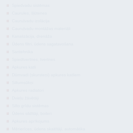
Spiedvadu sistēmas
Caurules, šļūtenes
Cauruļvadu izolācija
Cauruļvadu montāžas materiāli
Kanalizācija, drenāža
Ūdens filtri, ūdens sagatavošana
Santehnika
Spiedtvertnes, tvertnes
Apkures katli
Dūmvadi (skursteņi) apkures katliem
Siltumsūkņi
Apkures radiatori
Dvieļu žāvētāji
Silto grīdu sistēmas
Ūdens sildītāji, boileri
Apkures aprīkojums
Mērierīces, ūdens skaitītāji, automātika