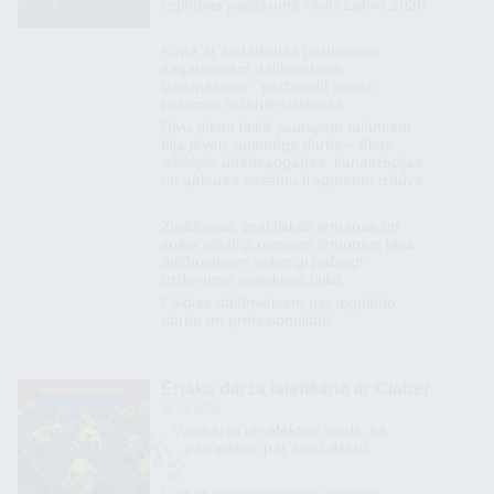
izglītības pasākumā Skills Latvia 2026.
​Kopā ar sadarbības partneriem
sagatavojām dalībniekiem
izaicinājumu - pārbaudīt savas
prasmes inženiersistēmās.
Divu dienu laikā jaunajiem talantiem
bija jāveic apjomīgs darbs – ēkas
iekšējās ūdensapgādes, kanalizācijas
un apkures sistēmu fragmentu izbūve.
​Zināšanas, praktiskās iemaņas un
spēja elastīgi pieņemt lēmumus ļāva
dalībniekiem sekmīgi pabeigt
uzdevumu noteiktajā laikā.
​Paldies dalībniekiem par ieguldīto
darbu un profesionalitāti!
Ērtāka dārza laistīšana ar Claber
06.05.2026
Vienkāršs un efektīvs veids, kā
parūpēties par savu dārzu.