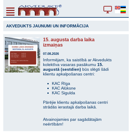
AKVEDUKTS JAUNUMI UN INFORMĀCIJA
15. augusta darba laika
izmaiņas
07.08.2026
Informējam, ka saistībā ar Akvedukts
kolektīva vasaras pasākumu
15.
augustā (sestdien)
būs slēgti šādi
klientu apkalpošanas centri:
KAC Rīga
KAC Alūksne
KAC Sigulda
Pārējie klientu apkalpošanas centri
strādās ierastajā darba laikā.
Atvainojamies par sagādātajām
neērtībām!