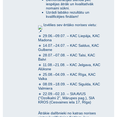
iespējas ātrāk un kvalitatīvāk
nomaini sūkni.
Uzrādi labāko rezultātu un
kvalificējies finālam!
Izvēlies sev ērtāko norises vietu:
🔹 29.06.–09.07. – KAC Liepāja, KAC
Madona
🔹 14.07.–24.07. – KAC Saldus, KAC
Gulbene
🔹 28.07.–07.08. – KAC Talsi, KAC
Balvi
🔹 11.08.–21.08. – KAC Jelgava, KAC
Alūksne
🔹 25.08.–04.09. – KAC Rīga, KAC
Valka
🔹 08.09.–18.09. – KAC Sigulda, KAC
Valmiera
🔹 22.09.–02.10. – SIA AVUS
(“Ozolkalni 2”, Mārupes pag.), SIA
KROS (Cesvaines iela 17, Rīga)
Ātrākie dalībnieki no katras norises