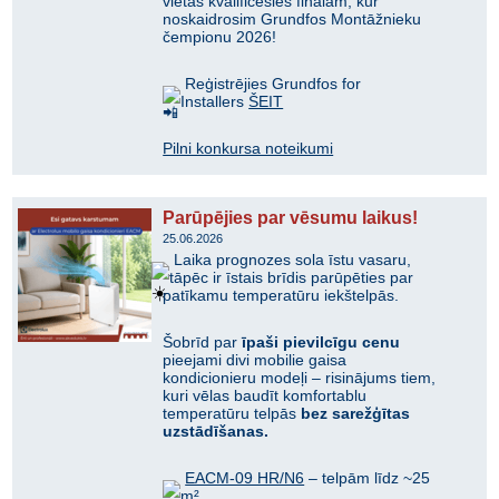
vietas kvalificēsies finālam, kur
noskaidrosim Grundfos Montāžnieku
čempionu 2026!
Reģistrējies Grundfos for
Installers
ŠEIT
Pilni konkursa noteikumi
Parūpējies par vēsumu laikus!
25.06.2026
Laika prognozes sola īstu vasaru,
tāpēc ir īstais brīdis parūpēties par
patīkamu temperatūru iekštelpās.
Šobrīd par
īpaši pievilcīgu cenu
pieejami divi mobilie gaisa
kondicionieru modeļi – risinājums tiem,
kuri vēlas baudīt komfortablu
temperatūru telpās
bez sarežģītas
uzstādīšanas.
EACM-09 HR/N6
– telpām līdz ~25
m²