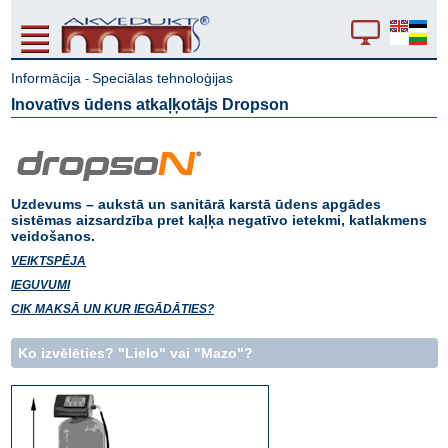
Informācija
Speciālas tehnoloģijas
-
Inovatīvs ūdens atkaļķotājs Dropson
Uzdevums – aukstā un sanitārā karstā ūdens apgādes
sistēmas aizsardzība pret kaļķa negatīvo ietekmi, katlakmens
veidošanos.
VEIKTSPĒJA
IEGUVUMI
CIK MAKSĀ UN KUR IEGĀDĀTIES?
Ko izvēlēties? "Lielo" vai "Mazo"?