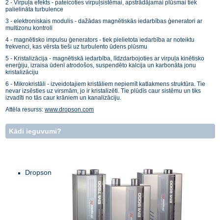
2 - Virpuļa efekts - pateicoties virpuļsistēmai, apstrādājamai plūsmai tiek
palielināta turbulence
3 - elektroniskais modulis - dažādas magnētiskās iedarbības ģeneratori ar
multizonu kontroli
4 - magnētisko impulsu ģenerators - tiek pielietota iedarbība ar noteiktu
frekvenci, kas vērsta tieši uz turbulento ūdens plūsmu
5 - Kristalizācija - magnētiskā iedarbība, līdzdarbojoties ar virpuļa kinētisko
enerģiju, izraisa ūdenī atrodošos, suspendēto kalcija un karbonāta jonu
kristalizāciju
6 - Mikrokristāli - izveidotajiem kristāliem nepiemīt katlakmens struktūra. Tie
nevar izsēsties uz virsmām, jo ir kristalizēti. Tie plūdīs caur sistēmu un tiks
izvadīti no tās caur krāniem un kanalizāciju.
Attēla resurss:
www.dropson.com
Kādi ieguvumi?
Dropson