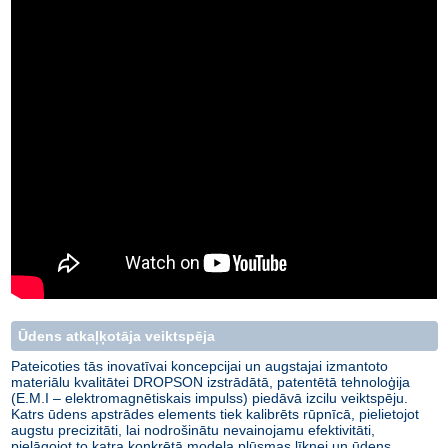
Ūdens atkaļķotāja veiktspēja
Pateicoties tās inovatīvai koncepcijai un augstajai izmantoto
materiālu kvalitātei DROPSON izstrādātā, patentētā tehnoloģija
(E.M.I – elektromagnētiskais impulss) piedāvā izcilu veiktspēju.
Katrs ūdens apstrādes elements tiek kalibrēts rūpnīcā, pielietojot
augstu precizitāti, lai nodrošinātu nevainojamu efektivitāti,
pielāgojot to katra konkrētā modeļa plūsmas līknei un ūdens