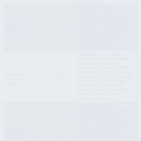
papildus vielas.
Tradicionālajām ūdens
mīkstināšanas iekārtām
nepieciešama regulāra jonu
Vai iekārta
apmaiņas sveķu reģenerācija
palielinās
(skalošana). Vienā mēnesī tiek
Jā
Nē
ūdens
veikti vidēji 4-7 reģenerācijas
patēriņu?
cikli, katrs cikls var patērēt līdz pat
200 litriem dzeramā ūdens.
DROPSON iekārtai nav
nepieciešama reģenerācija.
Ekspluatējot tradicionālās ūdens
mīkstināšanas iekārtas, jārēķinās
ar augstām uzturēšanas
izmaksām. Šīs iekārtas patērē
Vai
daudz ūdens, ko vēlāk jānovada
uzturēšanas
Jā
Nē
kanalizācijā. DROPSON iekārtai
izmaksas ir
nepieciešams tikai elektrības
augstas?
pieslēgums. Tās elektrības
patēriņš ir ļoti zems, tas atbilst
energoefektīvas spuldzes
elektrības patēriņam.
Tradicionālās ūdens
mīkstināšanas iekārtas maina
ūdens ķīmisko sastāvu. MK
noteikumi Nr.63 "
Dzeramā ūdens
obligātās nekaitīguma prasības
"
Vai
nosaka, ka pieļaujamais nātrija
apstrādāto
daudzums dzeramajā ūdenī
ūdeni var
Nē
Jā
nedrīkst pārsniegt 200 mg/l, bet
droši lietot
mīkstinātajā ūdenī šis daudzums