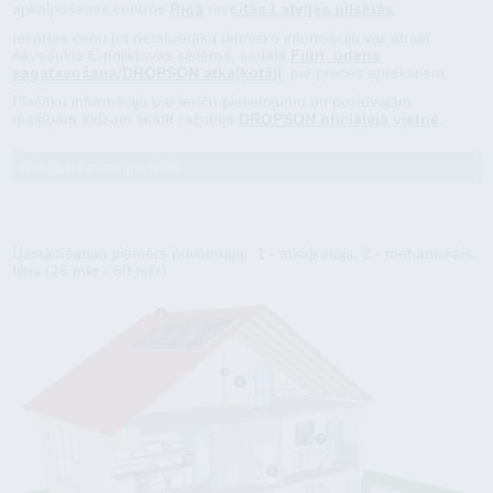
apkalpošanas centros
Rīgā
un
citās Latvijas pilsētās
.
Iekārtas cenu un detalizētāku tehnisko informāciju var atrast
Akvedukts E-noliktavas sistēmā, sadaļā
Filtri, ūdens
sagatavošana/DROPSON atkaļķotāji
, pie preces aprakstiem.
Plašāku informāciju par ierīču pielietojumu un pozitīvajām
īpašībām lūdzam skatīt ražotāja
DROPSON oficiālajā vietnē
.
Uzstādīšanas piemēri
Uzstādīšanas piemērs privātmājai. 1 - atkaļķotājs, 2 - mehāniskais
filtrs (25 mkr - 50 mkr)