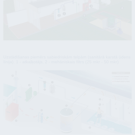
Uzstādīšanas piemērs sabiedriskām telpām (sanitārā karstā ūdens
līnija). 1 - atkaļķotājs, 2 - mehāniskais filtrs (25 mkr - 50 mkr)