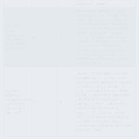
kaļķa nosēdumiem.
Izmantojot tradicionālo ūdens
mīkstinātāju, tiek regulēta ūdens
cietība, to samazinot. Šāda ūdens
mīkstināšana novērš katlakmens
Vai varēs
veidošanos, bet augstā nātrija
redzēt
koncentrācija ūdenī veicina
kaļķakmens
Nē
Jā
koroziju, ko ilgtermiņā var sākt
nogulsnes
novērot uz dažādām virsmām
manā izlietnē
vannas istabā. DROPSON
un vannā?
iekārtas attīrītais ūdens nav
korozīvs. Kaut gan ūdens var
atstāt kaļķa nosēdumus, tos var
vieglāk notīrīt.
Izmantojot tradicionālās ūdens
mīkstināšanas iekārtas, arvien
cietāka ūdens apstrādei jāpatērē
arī lielāks sāls daudzums. Jo
Vai šis ir
augstāka nātrija koncentrācija
labākais
ūdenī, jo ūdens kļūst korozīvāks.
risinājums pat
DROPSON nemaina ūdens
Nē
Jā
tajās vietās,
ķīmisko sastāvu – katlakmens
kur ūdens ir
veidošanās tiek novērsta,
ļoti ciets?
izmantojot fizikālus procesus.
DROPSON lieliski spēj attīrīt arī
ļoti cietu ūdeni, nepalielinot
uzturēšanas izmaksas un neradot
korozīvu ūdeni.