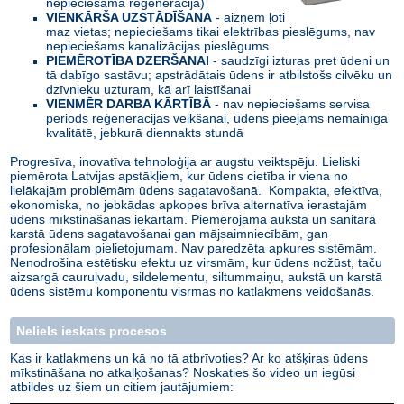
nepieciešama reģenerācija)
VIENKĀRŠA UZSTĀDĪŠANA
- aizņem ļoti
maz vietas; nepieciešams tikai elektrības pieslēgums, nav
nepieciešams kanalizācijas pieslēgums
PIEMĒROTĪBA DZERŠANAI
- saudzīgi izturas pret ūdeni un
tā dabīgo sastāvu; apstrādātais ūdens ir atbilstošs cilvēku un
dzīvnieku uzturam, kā arī laistīšanai
VIENMĒR DARBA KĀRTĪBĀ
- nav nepieciešams servisa
periods reģenerācijas veikšanai, ūdens pieejams nemainīgā
kvalitātē, jebkurā diennakts stundā
Progresīva, inovatīva tehnoloģija ar augstu veiktspēju. Lieliski
piemērota Latvijas apstākļiem, kur ūdens cietība ir viena no
lielākajām problēmām ūdens sagatavošanā. Kompakta, efektīva,
ekonomiska, no jebkādas apkopes brīva alternatīva ierastajām
ūdens mīkstināšanas iekārtām. Piemērojama aukstā un sanitārā
karstā ūdens sagatavošanai gan mājsaimniecībām, gan
profesionālam pielietojumam. Nav paredzēta apkures sistēmām.
Nenodrošina estētisku efektu uz virsmām, kur ūdens nožūst, taču
aizsargā cauruļvadu, sildelementu, siltummaiņu, aukstā un karstā
ūdens sistēmu komponentu visrmas no katlakmens veidošanās.
Neliels ieskats procesos
Kas ir katlakmens un kā no tā atbrīvoties? Ar ko atšķiras ūdens
mīkstināšana no atkaļķošanas? Noskaties šo video un iegūsi
atbildes uz šiem un citiem jautājumiem: