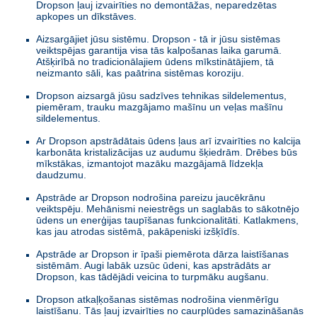
Dropson ļauj izvairīties no demontāžas, neparedzētas
apkopes un dīkstāves.
Aizsargājiet jūsu sistēmu. Dropson - tā ir jūsu sistēmas
veiktspējas garantija visa tās kalpošanas laika garumā.
Atšķirībā no tradicionālajiem ūdens mīkstinātājiem, tā
neizmanto sāli, kas paātrina sistēmas koroziju.
Dropson aizsargā jūsu sadzīves tehnikas sildelementus,
piemēram, trauku mazgājamo mašīnu un veļas mašīnu
sildelementus.
Ar Dropson apstrādātais ūdens ļaus arī izvairīties no kalcija
karbonāta kristalizācijas uz audumu šķiedrām. Drēbes būs
mīkstākas, izmantojot mazāku mazgājamā līdzekļa
daudzumu.
Apstrāde ar Dropson nodrošina pareizu jaucēkrānu
veiktspēju. Mehānismi neiestrēgs un saglabās to sākotnējo
ūdens un enerģijas taupīšanas funkcionalitāti. Katlakmens,
kas jau atrodas sistēmā, pakāpeniski izšķīdīs.
Apstrāde ar Dropson ir īpaši piemērota dārza laistīšanas
sistēmām. Augi labāk uzsūc ūdeni, kas apstrādāts ar
Dropson, kas tādējādi veicina to turpmāku augšanu.
Dropson atkaļķošanas sistēmas nodrošina vienmērīgu
laistīšanu. Tās ļauj izvairīties no caurplūdes samazināšanās