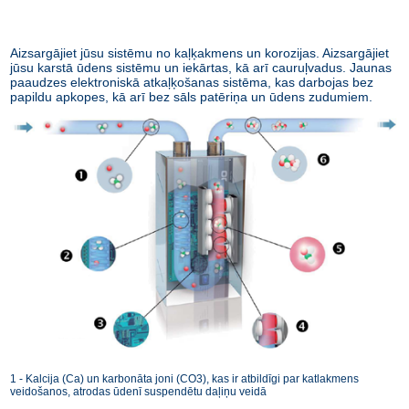
Aizsargājiet jūsu sistēmu no kaļķakmens un korozijas. Aizsargājiet
jūsu karstā ūdens sistēmu un iekārtas, kā arī cauruļvadus. Jaunas
paaudzes elektroniskā atkaļķošanas sistēma, kas darbojas bez
papildu apkopes, kā arī bez sāls patēriņa un ūdens zudumiem.
1 - Kalcija (Ca) un karbonāta joni (CO3), kas ir atbildīgi par katlakmens
veidošanos, atrodas ūdenī suspendētu daļiņu veidā