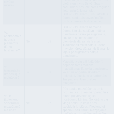
cilvēku
bieži vien ir virs šīs vērtības –
uzturā?
šādu ūdeni nav ieteicams regulāri
lietot uzturā. Izmantojot
DROPSON iekārtu, Jūsu attīrītais
ūdens saglabās savas īpašības
un būs piemērots dzeršanai.
DROPSON iekārta nemaina
ūdens ķīmisko sastāvu - nātrija
Vai
daudzums netiek paaugstināts,
apstrādātais
līdz ar to attīrītais ūdens ir
ūdens ir
Nē
Jā
piemērots dārza laistīšanai.
piemērots
Tradicionāli mīkstinātais ūdens
dārza
nav piemērots dārza laistīšanai, jo
laistīšanai?
tajā ir paaugstināts nātrija
daudzums.
Mazgājot veļu attīrītajā ūdenī, ir
nepieciešams mazāks
Vai
mazgāšanas līdzekļa daudzums,
izmazgātās
Jā
Jā
kā arī uz apģērba šķiedrām
drēbes kļūs
nekristalizējas kalcija karbonāts.
maigākas?
Tas padarīs Jūsu drēbes
maigākas.
Pēc trauku mazgāšanas un to
nožūšanas uz tiem var parādīties
Vai ir
plāna pulverveida kaļķa
jāpievieno
nosēdumu kārtiņa. Šo kārtiņu var
sāls trauku
Nē
Jā
viegli notīrīt, jo kaļķis nav
mazgājamā
izveidojis kristālus. Pievienojot
mašīnā?
speciālu sāli trauku mazgājamā
mašīnā, var izvairīties arī no šiem