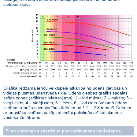
cietības skalai.
Grafikā redzama ierīču veiktspēja atkarībā no ūdens cietības un
vidējās plūsmas ūdensvada tīklā. Ūdens cietības grafiks sadalīts
sešās zonās (atšķirīgs iekrāsojums): 1 – ļoti mīksts; 2 – mīksts; 3 –
viegli ciets; 4 – vidēji ciets; 5 – ciets; 6 – ļoti ciets. Vēlamā ūdens
cietības robeža saimniecības ūdenim no 1.2 – 2.8 mmol/l. Ūdenim
ar augstāku cietības pakāpi attiecīgi palielinās arī katlakmens
veidošanās ātrums.
Pilna sistēmas aizsardzība pret katlakmens veidošanos.