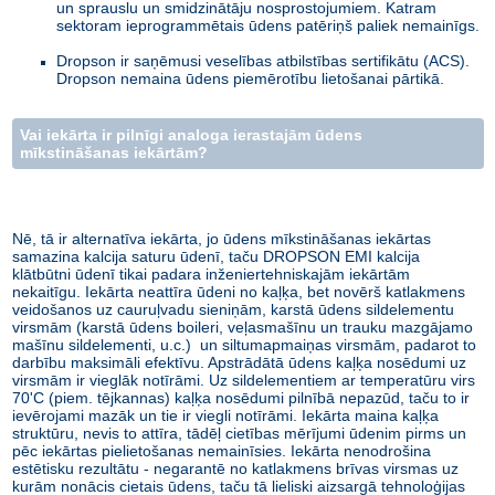
un sprauslu un smidzinātāju nosprostojumiem. Katram
sektoram ieprogrammētais ūdens patēriņš paliek nemainīgs.
Dropson ir saņēmusi veselības atbilstības sertifikātu (ACS).
Dropson nemaina ūdens piemērotību lietošanai pārtikā.
Vai iekārta ir pilnīgi analoga ierastajām ūdens
mīkstināšanas iekārtām?
Nē, tā ir alternatīva iekārta, jo ūdens mīkstināšanas iekārtas
samazina kalcija saturu ūdenī, taču DROPSON EMI kalcija
klātbūtni ūdenī tikai padara inženiertehniskajām iekārtām
nekaitīgu. Iekārta neattīra ūdeni no kaļķa, bet novērš katlakmens
veidošanos uz cauruļvadu sieniņām, karstā ūdens sildelementu
virsmām (karstā ūdens boileri, veļasmašīnu un trauku mazgājamo
mašīnu sildelementi, u.c.) un siltumapmaiņas virsmām, padarot to
darbību maksimāli efektīvu. Apstrādātā ūdens kaļķa nosēdumi uz
virsmām ir vieglāk notīrāmi. Uz sildelementiem ar temperatūru virs
70'C (piem. tējkannas) kaļķa nosēdumi pilnībā nepazūd, taču to ir
ievērojami mazāk un tie ir viegli notīrāmi. Iekārta maina kaļķa
struktūru, nevis to attīra, tādēļ cietības mērījumi ūdenim pirms un
pēc iekārtas pielietošanas nemainīsies. Iekārta nenodrošina
estētisku rezultātu - negarantē no katlakmens brīvas virsmas uz
kurām nonācis cietais ūdens, taču tā lieliski aizsargā tehnoloģijas