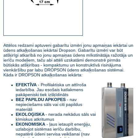
Attēlos redzami aptuveni gabarītu izmēri jonu apmaiņas iekārtai un
ūdens atkaļķošanas iekārtai Dropson. Gabarītu izmēri var būt
atšķirīgi atkarībā no jonu apmaiņas ūdens mīkstinātāja ražotāja un
ierīču modeļiem, taču abi attēli uzskatāmi demonstrē pirmās
būtiskās atšķirības - kompaktumu un konstruktīvā risinājuma
vienkāršību par labu DROPSON ūdens atkaļķošanas sistēmai.
Kāda ir DROPSON atkaļķošanas iekārta:
EFEKTĪVA
- Profilaktiska un attīroša
iedarbība. Jau esošais katlakmens
pakāpeniski tiek izšķīdināts
BEZ PAPILDU APKOPES
- nav
nepieciešams sāls vai citi papildus
materiāli
EKOLOĢISKA
- nerada nekādus sāls vai
ķīmiskus atkritumus
EKONOMISKA
- ļaus ietaupīt enerģiju,
uzlabojot sistēmas ierīču darbību,
nepatērē ūdeni servisa veikšanai (nav