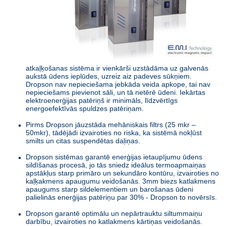
atkaļķošanas sistēma ir vienkārši uzstādāma uz galvenās
aukstā ūdens ieplūdes, uzreiz aiz padeves sūkņiem.
Dropson nav nepieciešama jebkāda veida apkope, tai nav
nepieciešams pievienot sāli, un tā netērē ūdeni. Iekārtas
elektroenerģijas patēriņš ir minimāls, līdzvērtīgs
energoefektīvās spuldzes patēriņam.
Pirms Dropson jāuzstāda mehāniskais filtrs (25 mkr –
50mkr), tādējādi izvairoties no riska, ka sistēmā nokļūst
smilts un citas suspendētas daļiņas.
Dropson sistēmas garantē enerģijas ietaupījumu ūdens
sildīšanas procesā, jo tās sniedz ideālus termoapmaiņas
apstākļus starp primāro un sekundāro kontūru, izvairoties no
kaļķakmens apaugumu veidošanās. 3mm biezs katlakmens
apaugums starp sildelementiem un barošanas ūdeni
palielinās enerģijas patēriņu par 30% - Dropson to novērsīs.
Dropson garantē optimālu un nepārtrauktu siltummaiņu
darbību, izvairoties no katlakmens kārtiņas veidošanās.