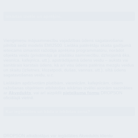
Iekārtas izvēle un aprēķini.
Vienģimeņu mājsaimniecību vajadzības ūdens sagatavošanai
pilnībā sedz modelis EMI2500. Lielāka patērētāju skaita gadījumā
ieteicams izmantot ražotāja aprēķina programmatūru, norādot
objekta veidu (privātmāja ar plašāku saimniecību, dzīvojamā ēka,
viesnīca, kafejnīca, utt.), apstrādājamā ūdens veidu – auksts vai
sanitārais karstais ūdens, kā arī visu ūdens patēriņa mezglu veidus
un skaitu (izlietnes, klozetpodi, dušas, vannas, utt.), siltā ūdens
sagatavošanas veidu, u.c.
Lielākām apdzīvotām platībām, viesnīcām, kafejnīcām, citiem
ražošanas objektiem atbilstošas iekārtas izvēlei aicinām sazināties
ar
Akvedukts
, vai arī aizpildīt
pieteikuma formu
DROPSON
oficiālajā vietnē.
Kur iegādāties un kāda ir iekārtas cena?
DROPSON atkaļķotājus var iegādāties Akvedukts klientu