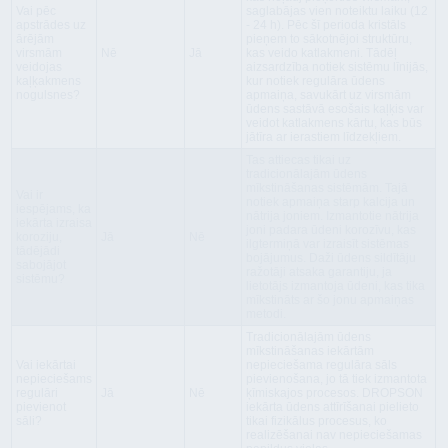
Vai pēc
saglabājas vien noteiktu laiku (12
apstrādes uz
- 24 h). Pēc šī perioda kristāls
ārējām
pieņem to sākotnējoi struktūru,
virsmām
Nē
Jā
kas veido katlakmeni. Tādēļ
veidojas
aizsardzība notiek sistēmu līnijās,
kaļķakmens
kur notiek regulāra ūdens
nogulsnes?
apmaiņa, savukārt uz virsmām
ūdens sastāvā esošais kaļķis var
veidot katlakmens kārtu, kas būs
jātīra ar ierastiem līdzekļiem.
Tas attiecas tikai uz
tradicionālajām ūdens
mīkstināšanas sistēmām. Tajā
Vai ir
notiek apmaiņa starp kalcija un
iespējams, ka
nātrija joniem. Izmantotie nātrija
iekārta izraisa
joni padara ūdeni korozīvu, kas
koroziju,
Jā
Nē
ilgtermiņā var izraisīt sistēmas
tādējādi
bojājumus. Daži ūdens sildītāju
sabojājot
ražotāji atsaka garantiju, ja
sistēmu?
lietotājs izmantoja ūdeni, kas tika
mīkstināts ar šo jonu apmaiņas
metodi.
Tradicionālajām ūdens
mīkstināšanas iekārtām
Vai iekārtai
nepieciešama regulāra sāls
nepieciešams
pievienošana, jo tā tiek izmantota
regulāri
Jā
Nē
ķīmiskajos procesos. DROPSON
pievienot
iekārta ūdens attīrīšanai pielieto
sāli?
tikai fizikālus procesus, ko
realizēšanai nav nepieciešamas