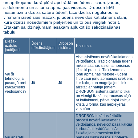
un aprīkojumu, kurā plūst apstrādātais ūdens - cauruļvadus,
sildelementu un siltuma apmaiņas virsmas. Dropson EMI
nesamazina dzelzs saturu ūdenī, taču dzelzs nogulsnes no
virsmām izsēdīsies mazāk, jo ūdens neveidos katlakmens slāni,
kurā dzelzs nosēdumiem pieķerties un to būs vieglāk notīrīt.
Ērtākam salīdzinājumam iesakām aplūkot šo salīdzināšanas
tabulu:
Biežāk
Ūdens
Dropson
uzdotie
Piezīmes
mīkstinātājiem
sistēma
jautājumi
Abas sistēmas novērš katlakmens
veidošanos. Tradicionālajā ūdens
mīkstināšanas sistēmā norisinās
ķīmiski procesi. Tiek izmantota
Vai šī
jonu apmaiņas metode - ūdeni
tehnoloģija
filtrē caur jonu apmaiņas sveķiem,
pasargā pret
Jā
Jā
kur kalcija un magnija joni tiek
kaļķakmens
aizstāti ar nātrija joniem.
veidošanos?
DROPSON sistēma izmanto tikai
un vienīgi fizikālus procesus cīņā
ar katlakmeni, pārveidojot kalcija
kristālu formā, kas nepieķeras
virsmām.
DROPSON iekārtas fizikālie
procesi novērš katlakmens
veidošanos, neveicot paša kalcija
karbonāta likvidēšanu. Ar
fizikālajiem procesiem tiek
Vai aparāts
panākta kaļķa nespēja noteiktā