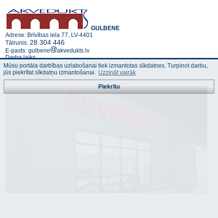
GULBENE
Adrese: Brīvības iela 77, LV-4401
28 304 446
Tālrunis:
E-pasts: gulbene
akvedukts.lv
Darba laiks:
pirmdiena-piektdiena: 8:00 - 18:00
Mūsu portāla darbības uzlabošanai tiek izmantotas sīkdatnes. Turpinot darbu,
sestdiena: 9:00 - 14:00
jūs piekrītat sīkdatņu izmantošanai.
Uzzināt vairāk
svētdiena: slēgts
Piekrītu