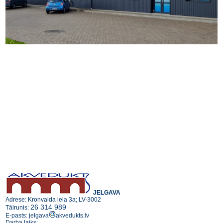
JELGAVA
Adrese: Kronvalda iela 3a; LV-3002
26 314 989
Tālrunis:
E-pasts: jelgava
akvedukts.lv
Darba laiks: