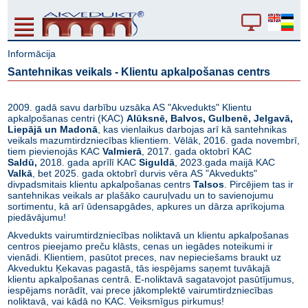
Informācija
Santehnikas veikals - Klientu apkalpošanas centrs
2009. gadā savu darbību uzsāka AS "Akvedukts" Klientu
apkalpošanas centri (KAC)
Alūksnē, Balvos, Gulbenē, Jelgavā,
Liepājā un Madonā
, kas vienlaikus darbojas arī kā santehnikas
veikals mazumtirdzniecības klientiem. Vēlāk, 2016. gada novembrī,
tiem pievienojās KAC
Valmierā
, 2017. gada oktobrī KAC
Saldū,
2018. gada aprīlī KAC
Siguldā
, 2023.gada maijā KAC
Valkā
, bet 2025. gada oktobrī durvis vēra AS "Akvedukts"
divpadsmitais klientu apkalpošanas centrs
Talsos
. Pircējiem tas ir
santehnikas veikals ar plašāko cauruļvadu un to savienojumu
sortimentu, kā arī ūdensapgādes, apkures un dārza aprīkojuma
piedāvājumu!
Akvedukts vairumtirdzniecības noliktavā un klientu apkalpošanas
centros pieejamo preču klāsts, cenas un iegādes noteikumi ir
vienādi. Klientiem, pasūtot preces, nav nepieciešams braukt uz
Akveduktu Ķekavas pagastā, tās iespējams saņemt tuvākajā
klientu apkalpošanas centrā. E-noliktavā sagatavojot pasūtījumus,
iespējams norādīt, vai prece jākomplektē vairumtirdzniecības
noliktavā, vai kādā no KAC. Veiksmīgus pirkumus!