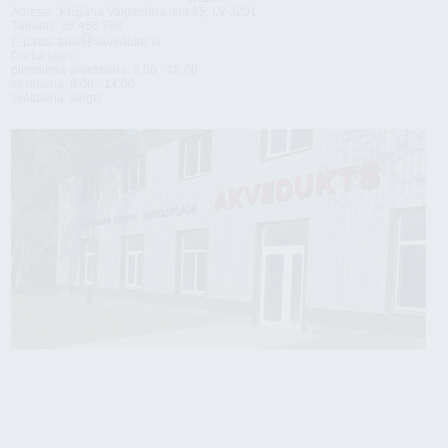
Adrese: Krišjāņa Valdemāra iela 85, LV-3201
Tālrunis: 28 450 780
E-pasts: talsi
akvedukts.lv
Darba laiks:
pirmdiena-piektdiena: 8:00 - 18:00
sestdiena: 9:00 - 14:00
svētdiena: slēgts