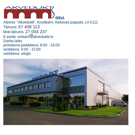
RĪGA
Adrese: "Akvedukti", Krustkalni, Ķekavas pagasts, LV-2111
67 408 113
Tālrunis:
27 004 237
Mob.tālrunis:
E-pasts: veikals
akvedukts.lv
Darba laiks:
pirmdiena-piektdiena: 8:00 - 18:00
sestdiena: 9:00 - 15:00
svētdiena: slēgts