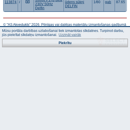
16000 P1=0,6kW
113874
i
ūdens sūkņi
1/80
gab
87.65
230V 50Hz
DELFIN
Delfin
© "AS Akvedukts" 2026. Pilnīgas vai daļējas materiālu izmantošanas gadījumā
atsauce uz "AS Akvedukts" obligāta!
Mūsu portāla darbības uzlabošanai tiek izmantotas sīkdatnes. Turpinot darbu,
jūs piekrītat sīkdatņu izmantošanai.
Uzzināt vairāk
Piekrītu