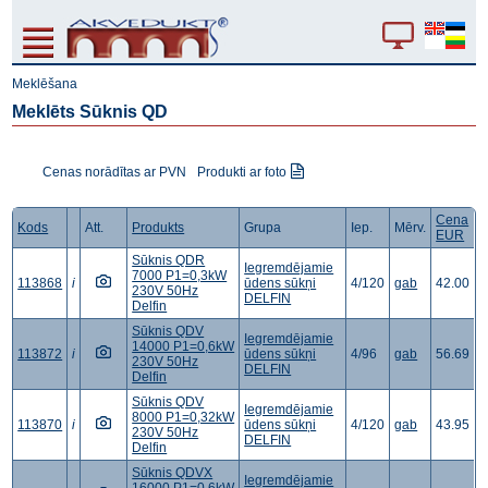
Meklēšana
Meklēts Sūknis QD
Cenas norādītas ar PVN
Produkti ar foto
Cena
Kods
Att.
Produkts
Grupa
Iep.
Mērv.
EUR
Sūknis QDR
Iegremdējamie
7000 P1=0,3kW
113868
i
ūdens sūkņi
4/120
gab
42.00
230V 50Hz
DELFIN
Delfin
Sūknis QDV
Iegremdējamie
14000 P1=0,6kW
113872
i
ūdens sūkņi
4/96
gab
56.69
230V 50Hz
DELFIN
Delfin
Sūknis QDV
Iegremdējamie
8000 P1=0,32kW
113870
i
ūdens sūkņi
4/120
gab
43.95
230V 50Hz
DELFIN
Delfin
Sūknis QDVX
Iegremdējamie