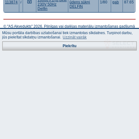
16000 P1=0,6kW
113874
i
ūdens sūkņi
1/80
gab
87.65
230V 50Hz
DELFIN
Delfin
© "AS Akvedukts" 2026. Pilnīgas vai daļējas materiālu izmantošanas gadījumā
atsauce uz "AS Akvedukts" obligāta!
Mūsu portāla darbības uzlabošanai tiek izmantotas sīkdatnes. Turpinot darbu,
jūs piekrītat sīkdatņu izmantošanai.
Uzzināt vairāk
Piekrītu