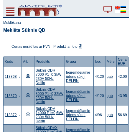
Meklēšana
Meklēts Sūknis QD
Cenas norādītas ar PVN
Produkti ar foto
Cena
Kods
Att.
Produkts
Grupa
Iep.
Mērv.
EUR
Sūknis QDR
Iegremdējamie
7000 P1=0,3kW
113868
i
ūdens sūkņi
4/120
gab
42.00
230V 50Hz
DELFIN
Delfin
Sūknis QDV
Iegremdējamie
8000 P1=0,32kW
113870
i
ūdens sūkņi
4/120
gab
43.95
230V 50Hz
DELFIN
Delfin
Sūknis QDV
Iegremdējamie
14000 P1=0,6kW
113872
i
ūdens sūkņi
4/96
gab
56.69
230V 50Hz
DELFIN
Delfin
Sūknis QDVX
Iegremdējamie