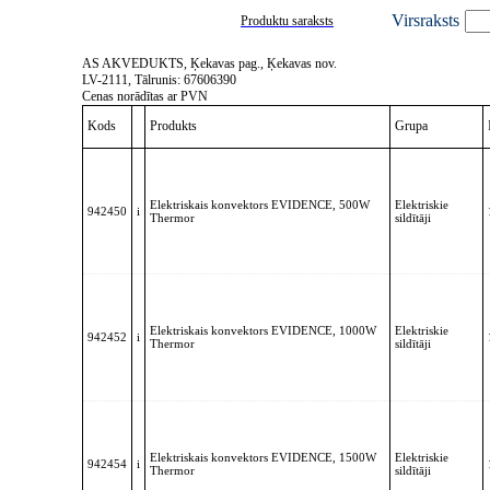
Virsraksts
Produktu saraksts
AS AKVEDUKTS, Ķekavas pag., Ķekavas nov.
LV-2111, Tālrunis: 67606390
Cenas norādītas ar PVN
Kods
Produkts
Grupa
Elektriskais konvektors EVIDENCE, 500W
Elektriskie
942450
i
Thermor
sildītāji
Elektriskais konvektors EVIDENCE, 1000W
Elektriskie
942452
i
Thermor
sildītāji
Elektriskais konvektors EVIDENCE, 1500W
Elektriskie
942454
i
Thermor
sildītāji