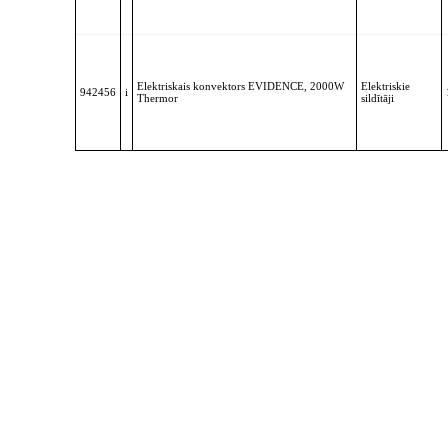
Elektriskais konvektors EVIDENCE, 2000W
Elektriskie
942456
i
Thermor
sildītāji