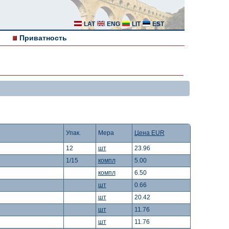
LAT
ENG
LIT
EST
Приватность
Упак.
Мера
Цена EUR
12
шт
23.96
1/15
компл
5.00
компл
6.50
шт
0.66
шт
20.42
шт
11.76
шт
11.76