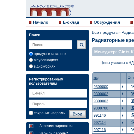
Начало
E-склад
Обсуждения
Все продукты
Радиа
-
Поиск
Радиаторные кре
Mенеджер: Gints 
продукт в каталоге
в публикациях
Цены указаны с Н
в дискуссиях
код
Фо
Регистрированным
пользователям
9300000
i
9300002
i
9300003
i
9300700
i
сохранить пароль
991146
i
997114
i
Зарегистрироватся
997116
i
Забыли пароль?