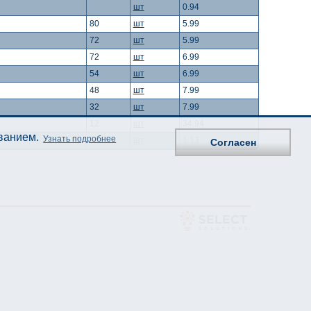
шт
0.94
80
шт
5.99
72
шт
5.99
72
шт
6.99
54
шт
6.99
48
шт
7.99
32
шт
7.99
12
шт
34.94
ованием.
Узнать подробнее
шт
1.13
Согласен