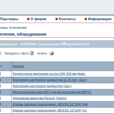
Партнеры
О фирме
Контакты
Информация
торы отопления
пление, оборудование
Kampmanis -
67601591
(g.kampmanis
akvedukts.lv)
ДС
Продукты с фото
печать
то
продукт
Радиаторное крепление на пол 200-300 мм (фикс.
Крепления настенного радиатора 11-33 тип, (2шт.)
Крепления настенного радиатора (3шт.)
Металлический ключ RDT для воздухоотводов WATTS
Дренажная ванночка Flexcon, Flamco
Клапан запорно-присоединит. MD1/50 1/2''x3/4'' пря
Клапан запорно-присоединит. MD1/50 1/2''x3/4'' угл