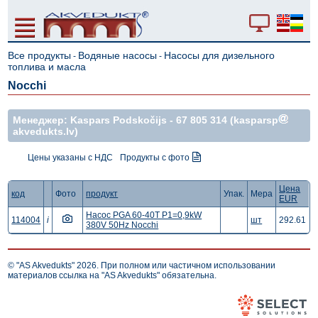
Все продукты
Водяные насосы
Насосы для дизельного
-
-
топлива и масла
Nocchi
Mенеджер: Kaspars Podskočijs -
67 805 314
(kasparsp
akvedukts.lv)
Цены указаны с НДС
Продукты с фото
Цена
код
Фото
продукт
Упак.
Мера
EUR
Hacoc PGA 60-40T P1=0,9kW
114004
i
шт
292.61
380V 50Hz Nocchi
© "AS Akvedukts" 2026. При полном или частичном использовании
материалов ссылка на "AS Akvedukts" обязательна.