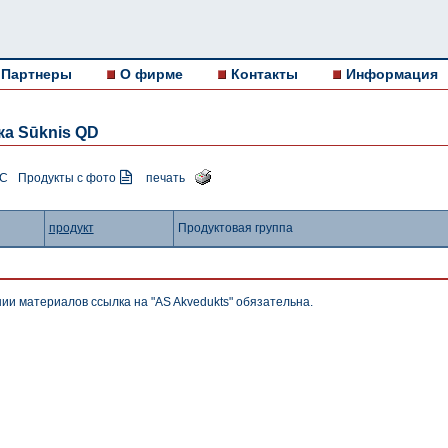
Партнеры
О фирме
Контакты
Информация
ка Sūknis QD
ДС
Продукты с фото
печать
продукт
Продуктовая группа
нии материалов ссылка на "AS Akvedukts" обязательна.