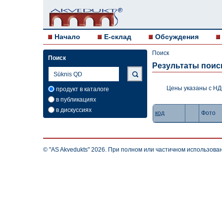
Начало
E-склад
Обсуждения
Поиск
Поиск
Результаты поис
Цены указаны с Н
продукт в каталоге
в публикациях
в дискуссиях
код
Фото
© "AS Akvedukts" 2026. При полном или частичном использова