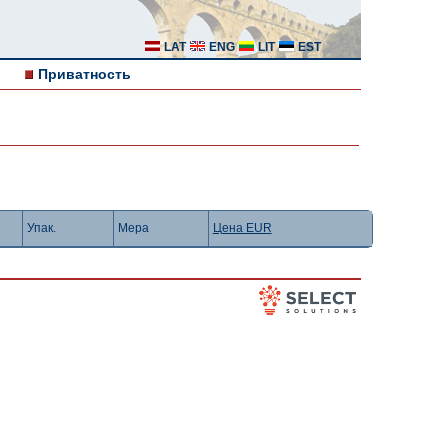
LAT
ENG
LIT
EST
Приватность
Упак.
Мера
Цена EUR