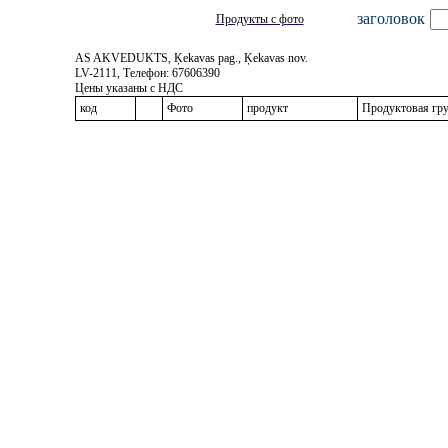
заголовок
Продукты с фото
AS AKVEDUKTS, Ķekavas pag., Ķekavas nov.
LV-2111, Телефон: 67606390
Цены указаны с НДС
код
Фото
продукт
Продуктовая гр