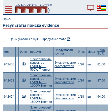
Поиск
Результаты поиска evidence
Цены указаны с НДС
Продукты с фото
Продуктовая
Цена
код
Фото
продукт
Упак.
Мера
группа
EUR
Электрический
конвектор
Электрические
942450
i
1/26
шт
81.00
EVIDENCE,
обогреватели
500W Thermor
Электрический
конвектор
Электрические
942452
i
1/24
шт
87.00
EVIDENCE,
обогреватели
1000W Thermor
Электрический
конвектор
Электрические
942454
i
1/18
шт
94.00
EVIDENCE,
обогреватели
1500W Thermor
Электрический