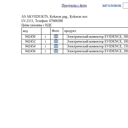
заголовок
Продукты с фото
AS AKVEDUKTS, Ķekavas pag., Ķekavas nov.
LV-2111, Телефон: 67606390
Цены указаны с НДС
код
Фото
продукт
942450
i
Электрический конвектор EVIDENCE, 50
942452
i
Электрический конвектор EVIDENCE, 10
942454
i
Электрический конвектор EVIDENCE, 15
942456
i
Электрический конвектор EVIDENCE, 20