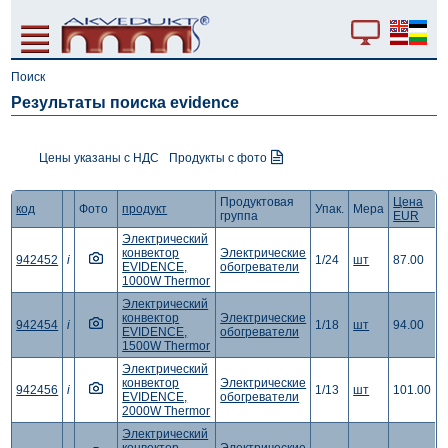
Поиск
Результаты поиска evidence
Цены указаны с НДС
Продукты с фото
Продуктовая
Цена
код
Фото
продукт
Упак.
Мера
группа
EUR
Электрический
конвектор
Электрические
942452
i
1/24
шт
87.00
EVIDENCE,
обогреватели
1000W Thermor
Электрический
конвектор
Электрические
942454
i
1/18
шт
94.00
EVIDENCE,
обогреватели
1500W Thermor
Электрический
конвектор
Электрические
942456
i
1/13
шт
101.00
EVIDENCE,
обогреватели
2000W Thermor
Электрический