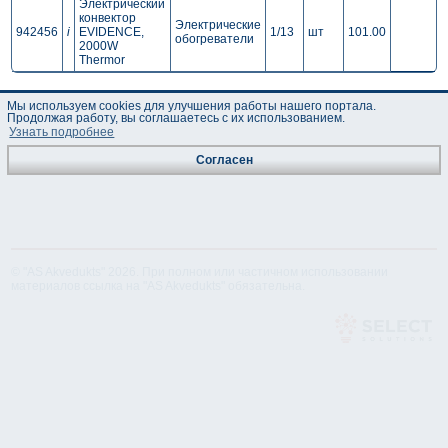
Электрический
конвектор
Электрические
942456
i
EVIDENCE,
1/13
шт
101.00
обогреватели
2000W
Thermor
Мы используем cookies для улучшения работы нашего портала.
Продолжая работу, вы соглашаетесь с их использованием.
Узнать подробнее
Согласен
© "AS Akvedukts" 2026. При полном или частичном использовании
материалов ссылка на "AS Akvedukts" обязательна.