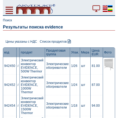
Поиск
Результаты поиска evidence
Цены указаны с НДС
Список продуктов
Продуктовая
Цена
код
продукт
Упак.
Мера
Фото
группа
EUR
Электрический
конвектор
Электрические
942450
i
1/26
шт
81.00
EVIDENCE,
обогреватели
500W Thermor
Электрический
конвектор
Электрические
942452
i
EVIDENCE,
1/24
шт
87.00
обогреватели
1000W
Thermor
Электрический
конвектор
Электрические
942454
i
EVIDENCE,
1/18
шт
94.00
обогреватели
1500W
Thermor