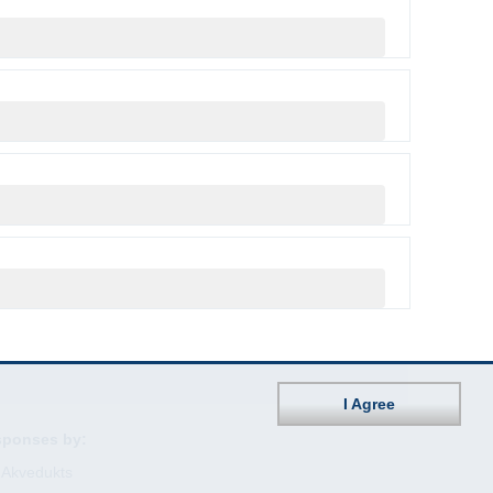
I Agree
sponses by:
Akvedukts