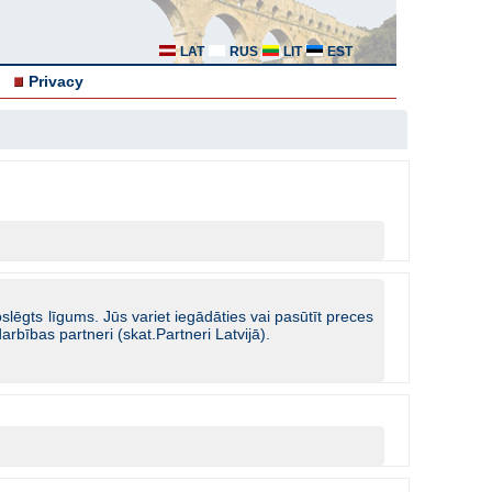
LAT
RUS
LIT
EST
Privacy
slēgts līgums. Jūs variet iegādāties vai pasūtīt preces
rbības partneri (skat.Partneri Latvijā).