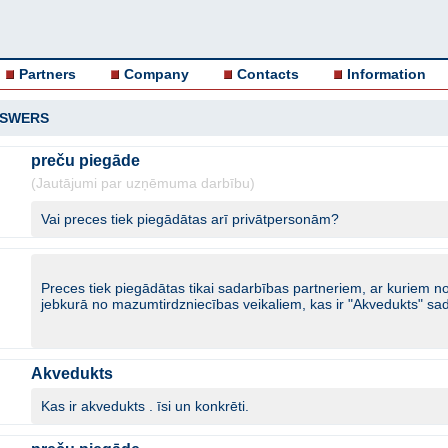
Partners
Company
Contacts
Information
NSWERS
preču piegāde
(Jautājumi par uzņēmuma darbību)
Vai preces tiek piegādātas arī privātpersonām?
Preces tiek piegādātas tikai sadarbības partneriem, ar kuriem no
jebkurā no mazumtirdzniecības veikaliem, kas ir "Akvedukts" sada
Akvedukts
Kas ir akvedukts . īsi un konkrēti.