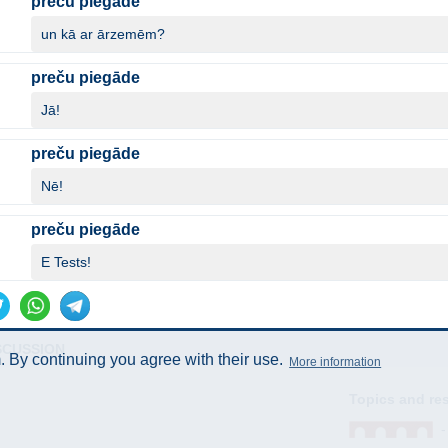
preču piegāde
un kā ar ārzemēm?
preču piegāde
Jā!
preču piegāde
Nē!
preču piegāde
E Tests!
SCUSSION
 By continuing you agree with their use.
More information
Topics and re
- 