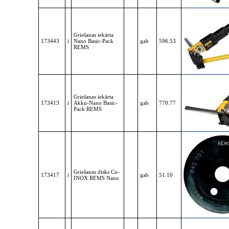
Griešanas iekārta
173443
i
Nano Basic-Pack
gab
596.53
REMS
Griešanas iekārta
173413
i
Akku-Nano Basic-
gab
770.77
Pack REMS
Griešanas disks Cu-
173417
i
gab
51.10
INOX REMS Nano