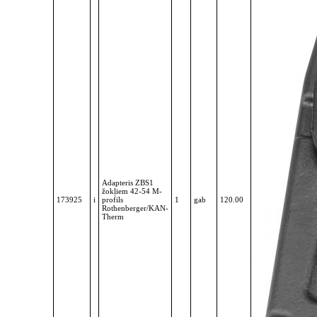
Adapteris ZBS1
žokļiem 42-54 M-
173925
i
profils
1
gab
120.00
Rothenberger/KAN-
Therm