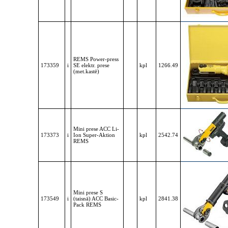
REMS Power-press
173359
i
SE elektr. prese
kpl
1266.49
(met.kastē)
Mini prese ACC Li-
173373
i
Ion Super-Aktion
kpl
2542.74
REMS
Mini prese S
173549
i
(taisnā) ACC Basic-
kpl
2841.38
Pack REMS