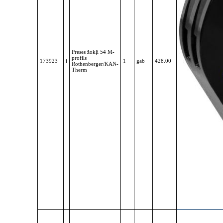
Preses žokļi 54 M-
profils
173923
i
1
gab
428.00
Rothenberger/KAN-
Therm