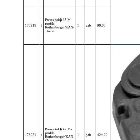
Preses žokļi 35 M-
profils
173919
i
1
gab
98.00
Rothenberger/KAN-
Therm
Preses žokļi 42 M-
profils
173921
i
1
gab
424.00
Rothenberger/KAN-