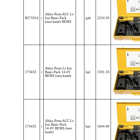
Akku-Press ACC Li-
R571014
i
Ion Basic-Pack
gab
2224.59
(met.kastē) REMS
Akku-Press Li-Ion
173433
i
Basic-Pack 14.4V
kpl
1591.10
REMS (met.kastē)
Akku-Press ACC Li-
Ion Basic-Pack
173435
i
kpl
1644.49
14.4V REMS (met.
kastē)