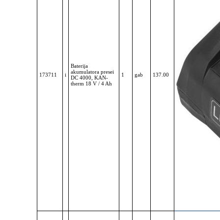
Baterija
akumulatora presei
173711
i
1
gab
137.00
DC 4000, KAN-
therm 18 V / 4 Ah