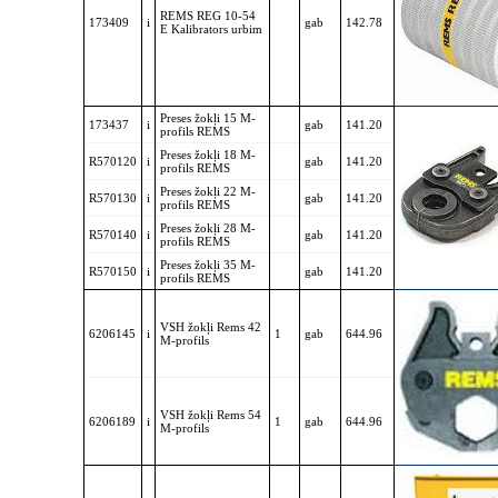
REMS REG 10-54
173409
i
gab
142.78
E Kalibrators urbim
Preses žokļi 15 M-
173437
i
gab
141.20
profils REMS
Preses žokļi 18 M-
R570120
i
gab
141.20
profils REMS
Preses žokļi 22 M-
R570130
i
gab
141.20
profils REMS
Preses žokļi 28 M-
R570140
i
gab
141.20
profils REMS
Preses žokļi 35 M-
R570150
i
gab
141.20
profils REMS
VSH žokļi Rems 42
6206145
i
1
gab
644.96
M-profils
VSH žokļi Rems 54
6206189
i
1
gab
644.96
M-profils