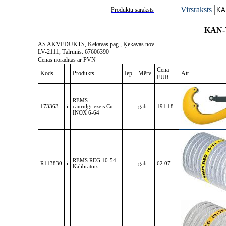
Virsraksts
Produktu saraksts
KAN-T
AS AKVEDUKTS, Ķekavas pag., Ķekavas nov.
LV-2111, Tālrunis: 67606390
Cenas norādītas ar PVN
Cena
Kods
Produkts
Iep.
Mērv.
Att.
EUR
REMS
173363
i
cauruļgriezējs Cu-
gab
191.18
INOX 6-64
REMS REG 10-54
R113830
i
gab
62.07
Kalibrators