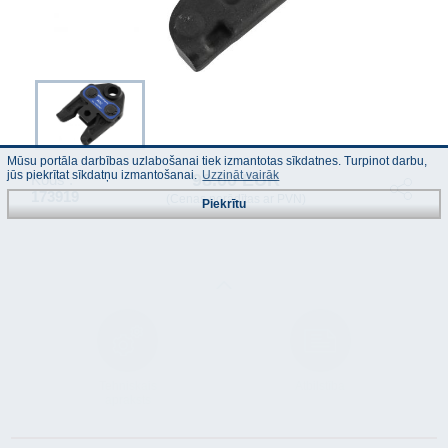
Mūsu portāla darbības uzlabošanai tiek izmantotas sīkdatnes. Turpinot darbu,
jūs piekrītat sīkdatņu izmantošanai.
Uzzināt vairāk
98.00 EUR
Kods :
173919
(Cenas norādītas ar PVN)
Piekrītu
Tehniskais
Atbilstība
apraksts