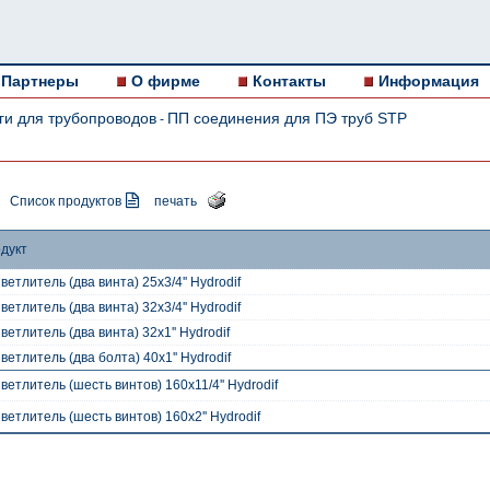
Партнеры
О фирме
Контакты
Информация
ги для трубопроводов
ПП соединения для ПЭ труб STP
-
Список продуктов
печать
дукт
ветлитель (два винта) 25x3/4'' Hydrodif
ветлитель (два винта) 32x3/4'' Hydrodif
ветлитель (два винта) 32x1'' Hydrodif
ветлитель (два болта) 40x1'' Hydrodif
ветлитель (шесть винтов) 160x11/4'' Hydrodif
ветлитель (шесть винтов) 160x2'' Hydrodif