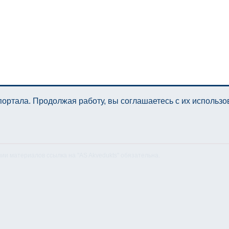
ортала. Продолжая работу, вы соглашаетесь с их использ
нии материалов ссылка на "AS Akvedukts" обязательна.