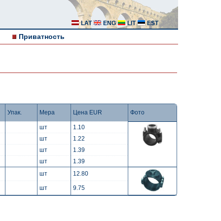
LAT
ENG
LIT
EST
Приватность
Упак.
Мера
Цена EUR
Фото
шт
1.10
шт
1.22
шт
1.39
шт
1.39
шт
12.80
шт
9.75