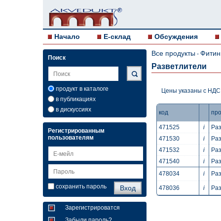
Начало
E-склад
Обсуждения
Все продукты
Фитин
-
Поиск
Разветлители
продукт в каталоге
Цены указаны с НДС
в публикациях
в дискуссиях
код
про
471525
i
Раз
Регистрированным
пользователям
471530
i
Раз
471532
i
Раз
471540
i
Раз
478034
i
Раз
сохранить пароль
478036
i
Раз
Зарегистрироватся
Забыли пароль?