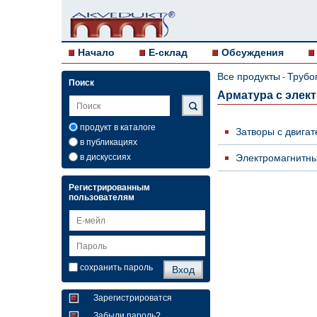
Начало
E-склад
Обсуждения
Все продукты
Трубо
-
Поиск
Арматура с элек
продукт в каталоге
Затворы с двига
в публикациях
в дискуссиях
Электромагнитн
Регистрированным
пользователям
сохранить пароль
Зарегистрироватся
Забыли пароль?