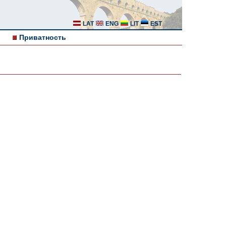
LAT
ENG
LIT
EST
Приватность