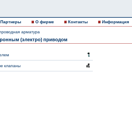
Партнеры
О фирме
Контакты
Информация
проводная арматура
тронным (электро) приводом
телем
ые клапаны