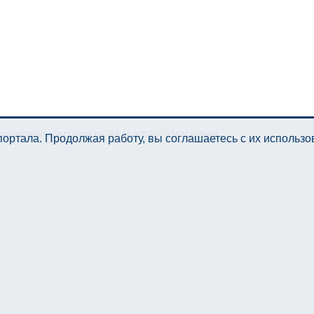
нии материалов ссылка на "AS Akvedukts" обязательна.
ортала. Продолжая работу, вы соглашаетесь с их использ