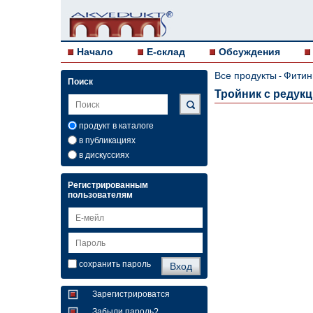
Начало
E-склад
Обсуждения
Все продукты
Фитин
-
Поиск
Тройник c редукцие
продукт в каталоге
в публикациях
в дискуссиях
Регистрированным
пользователям
сохранить пароль
Зарегистрироватся
Забыли пароль?