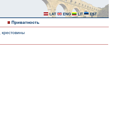
LAT
ENG
LIT
EST
Приватность
, крестовины