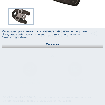
132.19 EUR
код :
Мы используем cookies для улучшения работы нашего портала.
Продолжая работу, вы соглашаетесь с их использованием.
273568
(Цены указаны с НДС)
Узнать подробнее
Согласен
Техническая
Лист данных
спецификация
© "AS Akvedukts" 2026. При полном или частичном использовании
материалов ссылка на "AS Akvedukts" обязательна.