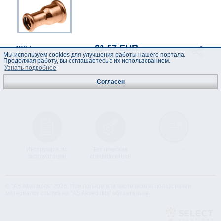
21.57 EUR
код :
Мы используем cookies для улучшения работы нашего портала.
283027
(Цены указаны с НДС)
Продолжая работу, вы соглашаетесь с их использованием.
Узнать подробнее
Согласен
Инструкция по
Техническая
Лист данных
эксплуатации
спецификация
© "AS Akvedukts" 2026. При полном или частичном использовании
материалов ссылка на "AS Akvedukts" обязательна.