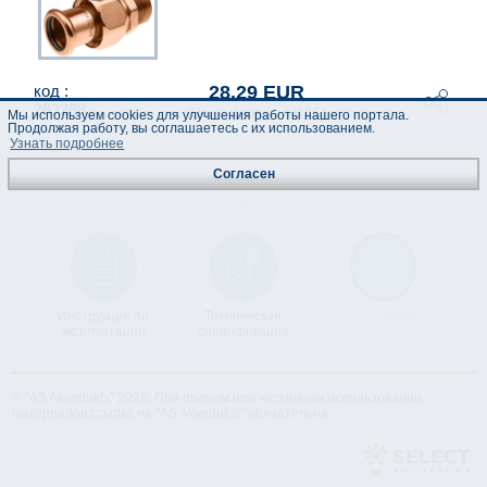
28.29 EUR
код :
283288
(Цены указаны с НДС)
Мы используем cookies для улучшения работы нашего портала.
Продолжая работу, вы соглашаетесь с их использованием.
Узнать подробнее
Согласен
Инструкция по
Техническая
Лист данных
эксплуатации
спецификация
© "AS Akvedukts" 2026. При полном или частичном использовании
материалов ссылка на "AS Akvedukts" обязательна.