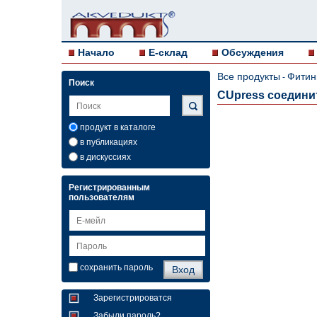
Начало
E-склад
Обсуждения
Все продукты
Фитин
-
Поиск
CUpress соединит
продукт в каталоге
в публикациях
в дискуссиях
Регистрированным
пользователям
сохранить пароль
Зарегистрироватся
Забыли пароль?