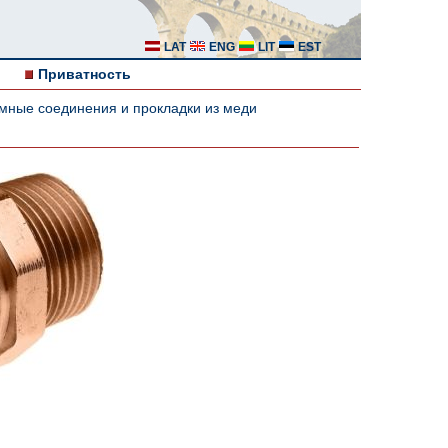
LAT
ENG
LIT
EST
Приватность
мные соединения и прокладки из меди