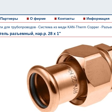
Партнеры
О фирме
Контакты
Информация
ги для трубопроводов
Система из меди KAN-Therm Copper
Разъе
-
-
ель разъемный, нар.р. 28 x 1"