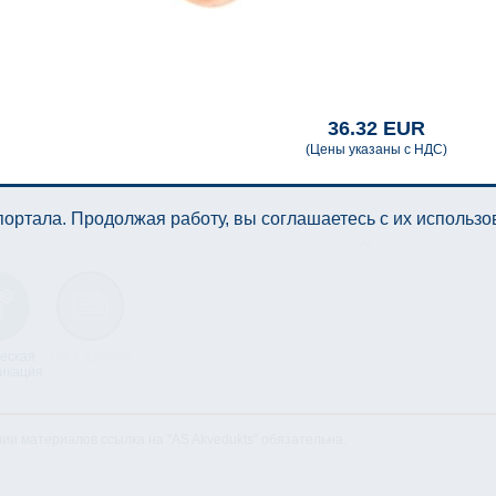
36.32 EUR
(Цены указаны с НДС)
ортала. Продолжая работу, вы соглашаетесь с их использ
еская
Лист данных
икация
нии материалов ссылка на "AS Akvedukts" обязательна.