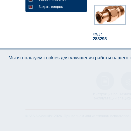
Задать вопрос
код :
283293
Мы используем cookies для улучшения работы нашего п
Инструкция по
Технич
эксплуатации
специф
© "AS Akvedukts" 2026. При полном или частичном использова