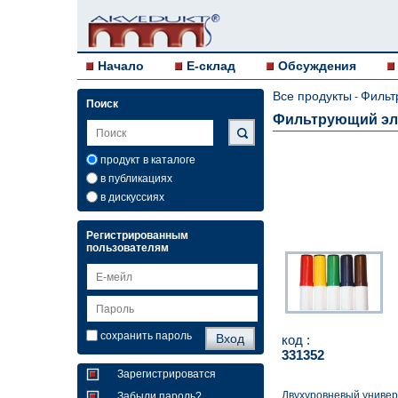
Начало
E-склад
Обсуждения
Все продукты
Фильт
-
Поиск
Фильтрующий элем
продукт в каталоге
в публикациях
в дискуссиях
Регистрированным
пользователям
сохранить пароль
код :
331352
Зарегистрироватся
Двухуровневый универ
Забыли пароль?