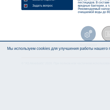
пестицидов. В состав
Задать вопрос
вредные бактерии, а т
Рекомендуемый напор 
очищаемой воды до 80
Техническая
Лист д
Мы используем cookies для улучшения работы нашего п
спецификация
© "AS Akvedukts" 2026. При полном или частичном использова