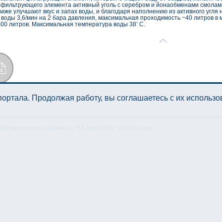
е фильтрующего элемента активный уголь с серебром и йонаобменами смолам
акже улучшают вкус и запах воды, и благодаря наполнению из активного угля
воды 3,6/мин на 2 бара давления, максимальная проходимость ~40 литров в 
00 литров. Максимальная температура воды 38’ С.
анных
ортала. Продолжая работу, вы соглашаетесь с их использ
нии материалов ссылка на "AS Akvedukts" обязательна.