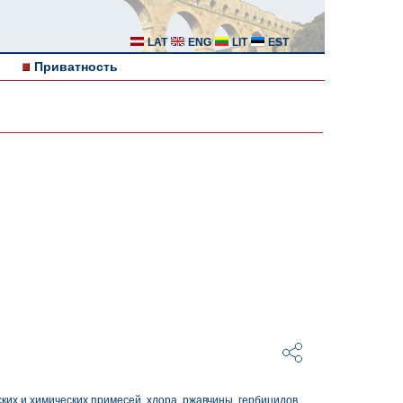
LAT
ENG
LIT
EST
Приватность
их и химических примесей, хлора, ржавчины, гербицидов,