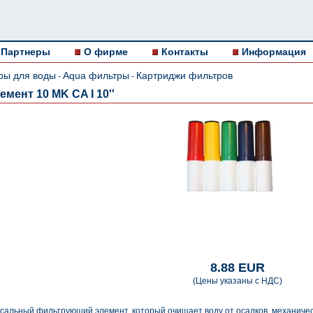
Партнеры
О фирме
Контакты
Информация
ры для воды
Aqua фильтры
Картриджи фильтров
-
-
ент 10 MK CA I 10''
8.88 EUR
(Цены указаны с НДС)
сальный фильтрующий элемент, который очищает воду от осадков, механическ