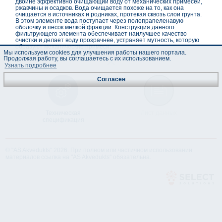
двойне эффективно очищающий воду от механических примесей,
ржавчины и осадков. Вода очищается похоже на то, как она
очищается в источниках и родниках, протекая сквозь слои грунта.
В этом элементе вода поступает через полепрапеленавую
оболочку и песок мелкой фракции. Конструкция данного
фильтрующего элемента обеспечивает наилучшее качество
очистки и делает воду прозрачнее, устраняет мутность, которую
образуют механические примеси.
Мы используем cookies для улучшения работы нашего портала.
Продолжая работу, вы соглашаетесь с их использованием.
Узнать подробнее
Согласен
Техническая
Лист данных
спецификация
© "AS Akvedukts" 2026. При полном или частичном использовании
материалов ссылка на "AS Akvedukts" обязательна.