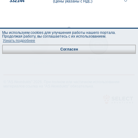
332144
(Цены указаны с НДС)
Мы используем cookies для улучшения работы нашего портала.
Продолжая работу, вы соглашаетесь с их использованием.
Узнать подробнее
Согласен
Техническая
Лист данных
спецификация
© "AS Akvedukts" 2026. При полном или частичном использовании
материалов ссылка на "AS Akvedukts" обязательна.