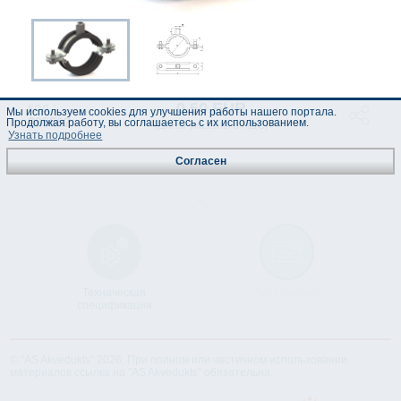
0.50 EUR
код :
Мы используем cookies для улучшения работы нашего портала.
285502
Продолжая работу, вы соглашаетесь с их использованием.
(Цены указаны с НДС)
Узнать подробнее
Согласен
Техническая
Лист данных
спецификация
© "AS Akvedukts" 2026. При полном или частичном использовании
материалов ссылка на "AS Akvedukts" обязательна.