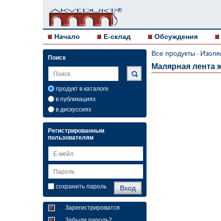
Начало
E-склад
Обсуждения
Все продукты
Изоля
-
Поиск
Малярная лента ж
продукт в каталоге
в публикациях
в дискуссиях
Регистрированным
пользователям
сохранить пароль
Зарегистрироватся
Забыли пароль?