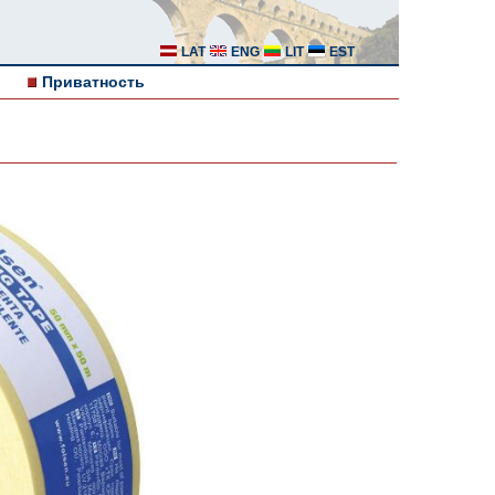
LAT
ENG
LIT
EST
Приватность