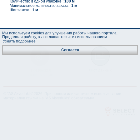
Количество в одной упаковке :
100 м
Минимальное количество заказа :
1 м
Шаг заказа :
1 м
Мы используем cookies для улучшения работы нашего портала.
Продолжая работу, вы соглашаетесь с их использованием.
Узнать подробнее
Согласен
Техническая
Лист данных
спецификация
© "AS Akvedukts" 2026. При полном или частичном использовании
материалов ссылка на "AS Akvedukts" обязательна.