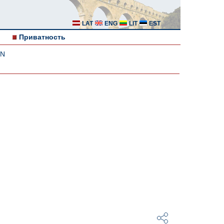
LAT
ENG
LIT
EST
Приватность
IN