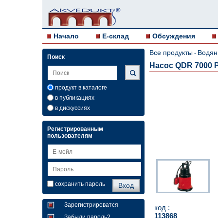
Начало
E-склад
Обсуждения
Все продукты
Водян
-
Поиск
Насос QDR 7000 P
продукт в каталоге
в публикациях
в дискуссиях
Регистрированным
пользователям
сохранить пароль
Зарегистрироватся
код :
113868
Забыли пароль?