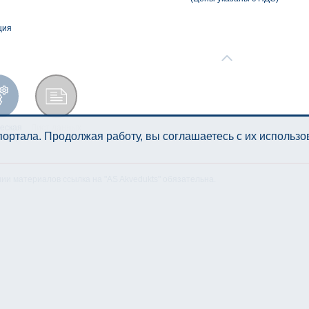
ция
еская
Лист данных
ортала. Продолжая работу, вы соглашаетесь с их использ
икация
нии материалов ссылка на "AS Akvedukts" обязательна.