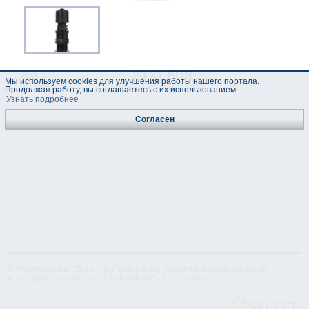
20.31 EUR
код :
Мы используем cookies для улучшения работы нашего портала.
317861
(Цены указаны с НДС)
Продолжая работу, вы соглашаетесь с их использованием.
Узнать подробнее
Согласен
Инструкция по
Техническая
Лист данных
эксплуатации
спецификация
© "AS Akvedukts" 2026. При полном или частичном использовании
материалов ссылка на "AS Akvedukts" обязательна.