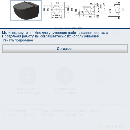
248.00 EUR
код :
Мы используем cookies для улучшения работы нашего портала.
800435
(Цены указаны с НДС)
Продолжая работу, вы соглашаетесь с их использованием.
Узнать подробнее
Согласен
Инструкция по
Техническая
Лист данных
эксплуатации
спецификация
© "AS Akvedukts" 2026. При полном или частичном использовании
материалов ссылка на "AS Akvedukts" обязательна.