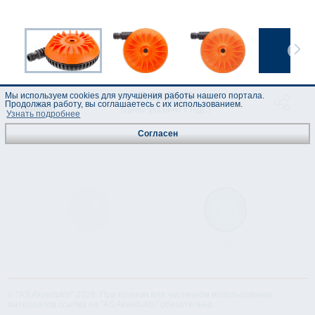
7.38 EUR
код :
Мы используем cookies для улучшения работы нашего портала.
Продолжая работу, вы соглашаетесь с их использованием.
448658
(Цены указаны с НДС)
Узнать подробнее
Согласен
Техническая
Лист данных
спецификация
© "AS Akvedukts" 2026. При полном или частичном использовании
материалов ссылка на "AS Akvedukts" обязательна.