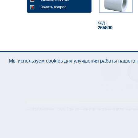
Задать вопрос
код :
265800
Мы используем cookies для улучшения работы нашего п
Техническая
Лист д
спецификация
© "AS Akvedukts" 2026. При полном или частичном использова