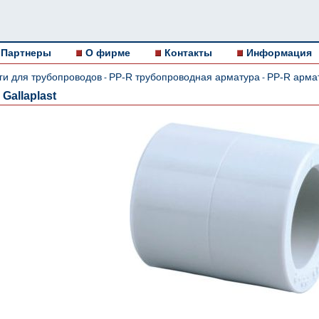
Партнеры
О фирме
Контакты
Информация
ги для трубопроводов
PP-R трубопроводная арматура
PP-R армат
-
-
allaplast