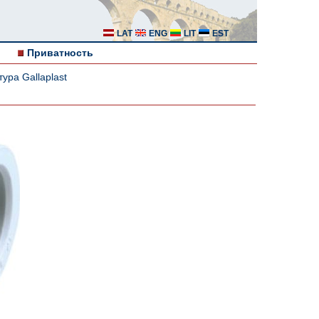
LAT
ENG
LIT
EST
Приватность
ура Gallaplast