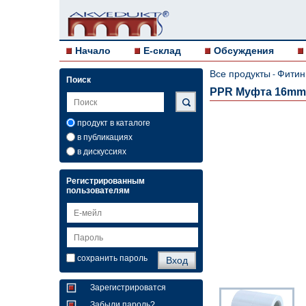
Начало
E-склад
Обсуждения
Все продукты
Фитин
-
Поиск
PPR Муфта 16mm G
продукт в каталоге
в публикациях
в дискуссиях
Регистрированным
пользователям
сохранить пароль
Зарегистрироватся
Забыли пароль?