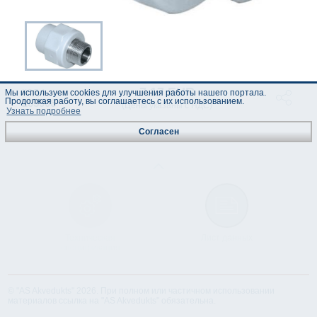
7.17 EUR
код :
Мы используем cookies для улучшения работы нашего портала.
Продолжая работу, вы соглашаетесь с их использованием.
265908
(Цены указаны с НДС)
Узнать подробнее
Согласен
Техническая
Лист данных
спецификация
© "AS Akvedukts" 2026. При полном или частичном использовании
материалов ссылка на "AS Akvedukts" обязательна.