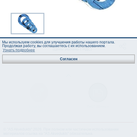
Мы используем cookies для улучшения работы нашего портала.
2.22 EUR
код :
Продолжая работу, вы соглашаетесь с их использованием.
239100
(Цены указаны с НДС)
Узнать подробнее
Согласен
Техническая
Лист данных
спецификация
© "AS Akvedukts" 2026. При полном или частичном использовании
материалов ссылка на "AS Akvedukts" обязательна.