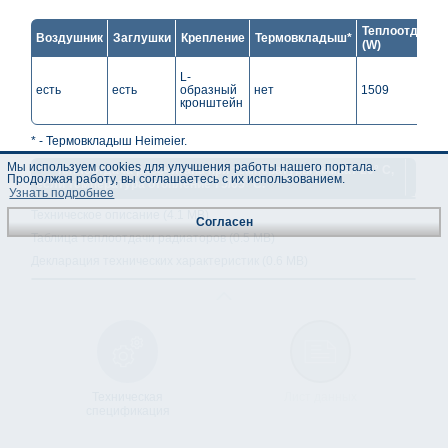
Теплоотдача*
Воздушник
Заглушки
Крепление
Термовкладыш*
(W)
L-
есть
есть
образный
нет
1509
кронштейн
* - Термовкладыш Heimeier.
Мы используем cookies для улучшения работы нашего портала.
** - Теплоотдача рассчитана при температуры комнат 20° C,
Продолжая работу, вы соглашаетесь с их использованием.
если температура отопление 75/65° C.
Узнать подробнее
Техническое описание (4.1 MB)
Согласен
Таблица теплоотдачи радиаторов (0.5 MB)
Декларация технических характеристик (0.6 MB)
Техническая
Лист данных
спецификация