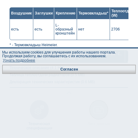
Теплоотдача*
Воздушник
Заглушки
Крепление
Термовкладыш*
(W)
L-
есть
есть
образный
нет
2706
кронштейн
* - Термовкладыш Heimeier.
Мы используем cookies для улучшения работы нашего портала.
** - Теплоотдача рассчитана при температуры комнат 20° C,
Продолжая работу, вы соглашаетесь с их использованием.
если температура отопление 75/65° C.
Узнать подробнее
Техническое описание (4.1 MB)
Согласен
Таблица теплоотдачи радиаторов (0.5 MB)
Декларация технических характеристик (0.6 MB)
Техническая
Лист данных
спецификация