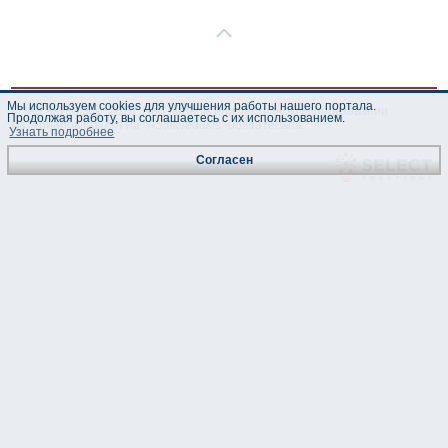
Мы используем cookies для улучшения работы нашего портала.
© "AS Akvedukts" 2026. При полном или частичном использовании
Продолжая работу, вы соглашаетесь с их использованием.
материалов ссылка на "AS Akvedukts" обязательна.
Узнать подробнее
Согласен