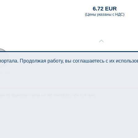
6.72 EUR
(Цены указаны с НДС)
ортала. Продолжая работу, вы соглашаетесь с их использ
анных
нии материалов ссылка на "AS Akvedukts" обязательна.