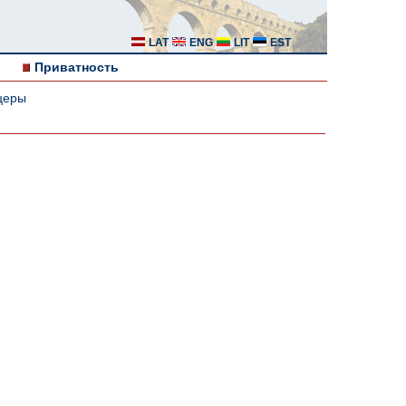
LAT
ENG
LIT
EST
Приватность
церы