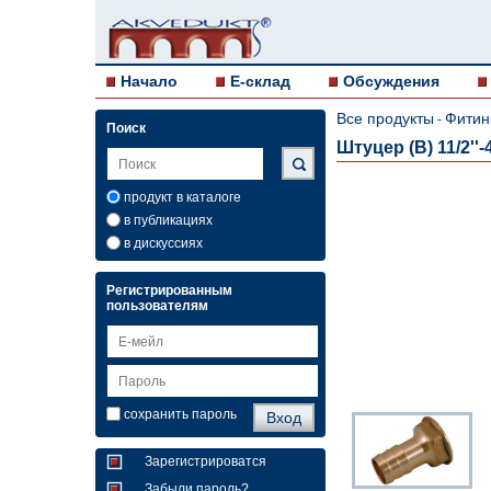
Начало
E-склад
Обсуждения
Все продукты
Фитин
-
Поиск
Штуцер (В) 11/2''-
продукт в каталоге
в публикациях
в дискуссиях
Регистрированным
пользователям
сохранить пароль
Зарегистрироватся
Забыли пароль?