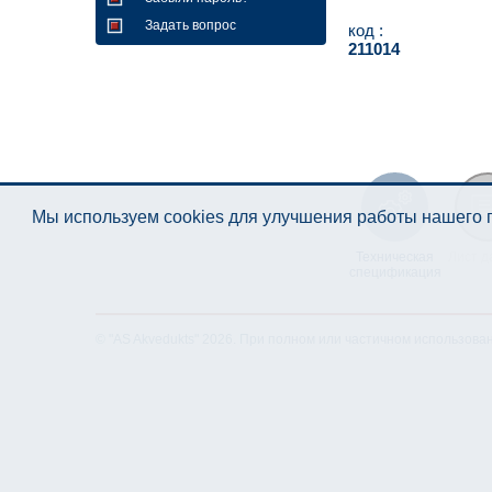
Задать вопрос
код :
211014
Мы используем cookies для улучшения работы нашего п
Техническая
Лист д
спецификация
© "AS Akvedukts" 2026. При полном или частичном использова