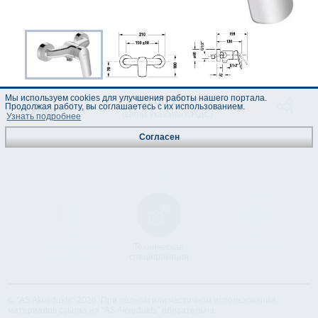
Мы используем cookies для улучшения работы нашего портала.
95.00 EUR
код :
Продолжая работу, вы соглашаетесь с их использованием.
800569
(Цены указаны с НДС)
Узнать подробнее
Согласен
Инструкция по
Техническая
Лист данных
эксплуатации
спецификация
© "AS Akvedukts" 2026. При полном или частичном использовании
материалов ссылка на "AS Akvedukts" обязательна.