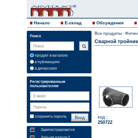
Начало
E-склад
Обсуждения
Все продукты
Фитин
-
Поиск
Сварной тройник
продукт в каталоге
в публикациях
в дискуссиях
Регистрированным
пользователям
код :
сохранить пароль
250722
Зарегистрироватся
Забыли пароль?