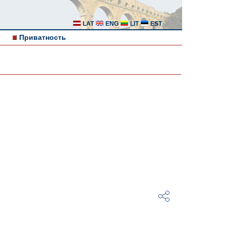
LAT
ENG
LIT
EST
Приватность