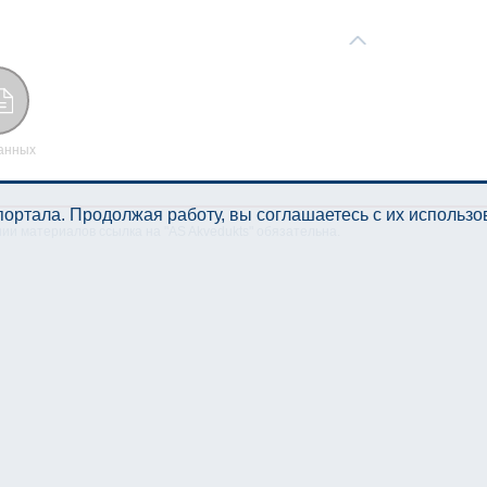
анных
ортала. Продолжая работу, вы соглашаетесь с их использ
нии материалов ссылка на "AS Akvedukts" обязательна.