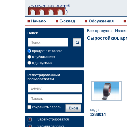
Начало
E-склад
Обсуждения
Все продукты
Изоля
-
Поиск
Сыростойкая, ар
продукт в каталоге
в публикациях
в дискуссиях
Регистрированным
пользователям
сохранить пароль
код :
1288014
Зарегистрироватся
Забыли пароль?