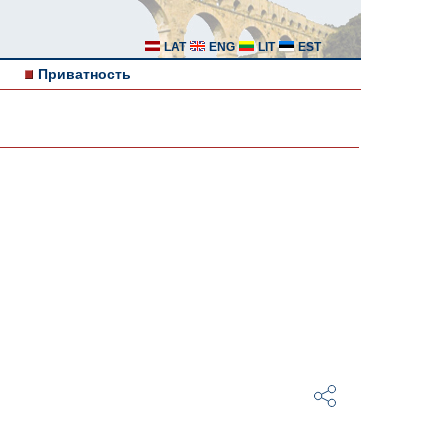
LAT
ENG
LIT
EST
Приватность