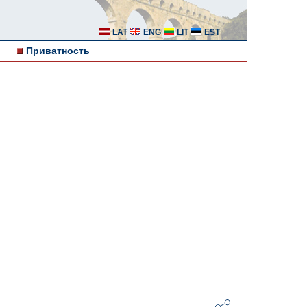
LAT
ENG
LIT
EST
Приватность