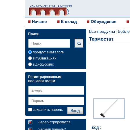
Начало
E-склад
Обсуждения
Все продукты
Бойле
-
Поиск
Термостат
продукт в каталоге
в публикациях
в дискуссиях
Регистрированным
пользователям
сохранить пароль
Зарегистрироватся
код :
Забыли пароль?