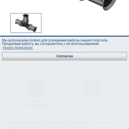
Мы используем cookies для улучшения работы нашего портала.
5.83 EUR
код :
Продолжая работу, вы соглашаетесь с их использованием.
280462
(Цены указаны с НДС)
Узнать подробнее
Согласен
Техническая
Лист данных
спецификация
© "AS Akvedukts" 2026. При полном или частичном использовании
материалов ссылка на "AS Akvedukts" обязательна.