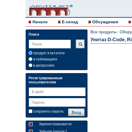
Начало
E-склад
Обсуждения
Все продукты
Обору
-
Поиск
Унитаз D-Code, Ri
продукт в каталоге
в публикациях
в дискуссиях
Регистрированным
пользователям
сохранить пароль
Зарегистрироватся
Забыли пароль?