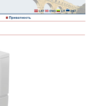
LAT
ENG
LIT
EST
Приватность