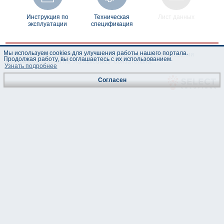
Инструкция по
Техническая
Лист данных
эксплуатации
спецификация
Мы используем cookies для улучшения работы нашего портала.
© "AS Akvedukts" 2026. При полном или частичном использовании
Продолжая работу, вы соглашаетесь с их использованием.
материалов ссылка на "AS Akvedukts" обязательна.
Узнать подробнее
Согласен